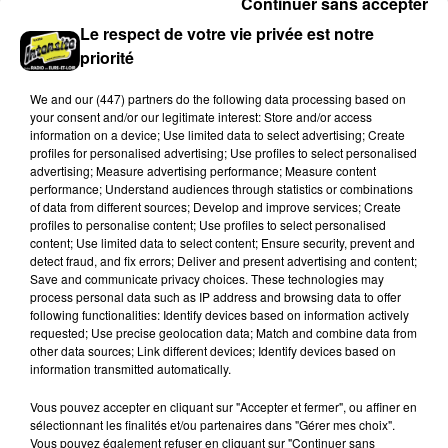
Continuer sans accepter
Le respect de votre vie privée est notre
priorité
SIX VILLAGES ANIMÉS POUR LA SIXIÈME
We and
our (447) partners
do the following data processing based on
"GRANDE BALADE"
your consent and/or our legitimate interest: Store and/or access
information on a device; Use limited data to select advertising; Create
profiles for personalised advertising; Use profiles to select personalised
advertising; Measure advertising performance; Measure content
performance; Understand audiences through statistics or combinations
of data from different sources; Develop and improve services; Create
profiles to personalise content; Use profiles to select personalised
content; Use limited data to select content; Ensure security, prevent and
detect fraud, and fix errors; Deliver and present advertising and content;
Save and communicate privacy choices. These technologies may
process personal data such as IP address and browsing data to offer
following functionalities: Identify devices based on information actively
requested; Use precise geolocation data; Match and combine data from
other data sources; Link different devices; Identify devices based on
information transmitted automatically.
Vous pouvez accepter en cliquant sur "Accepter et fermer", ou affiner en
sélectionnant les finalités et/ou partenaires dans "Gérer mes choix".
Vous pouvez également refuser en cliquant sur "Continuer sans