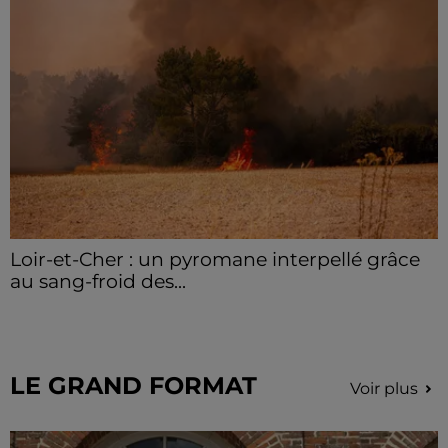
Loir-et-Cher : un pyromane interpellé grâce
au sang-froid des...
Samedi 25 juillet, plus d'une dizaine de feux de
champs et de sous-bois ont été déclenchés dans le
secteur de Fontaine-les-Côteaux, Montoire et Lunay.
Grâce...
LE GRAND FORMAT
Voir plus