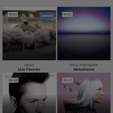
16h55
16h55
16h52
16h52
OASIS
DISIZ, THEODORA
Live Forever
Melodrama
16h48
16h48
16h43
16h43