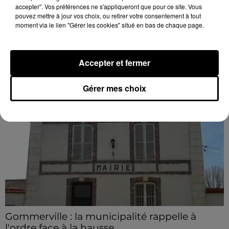
accepter". Vos préférences ne s'appliqueront que pour ce site. Vous
L'ACTEUR SAMY NACERI DE PASSAGE EN
pouvez mettre à jour vos choix, ou retirer votre consentement à tout
moment via le lien "Gérer les cookies" situé en bas de chaque page.
EURE-ET-LOIR
DERNIERES INFOS
Voir plus
Accepter et fermer
Gérer mes choix
Gommerville : la municipalité rappelle à
l'ordre face à la hausse...