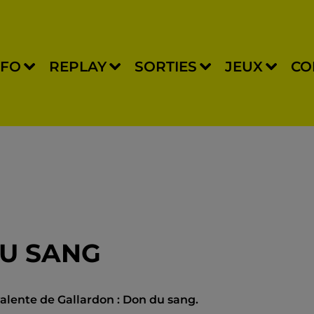
NFO
REPLAY
SORTIES
JEUX
CO
U SANG
yvalente de Gallardon : Don du sang.