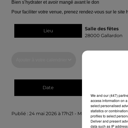
Bien s’hydrater et avoir mangé avant le don
Pour faciliter votre venue, prenez rendez-vous sur le site 
Salle des fêtes
Lieu
28000
Gallardon
Ajouter à votre calendrier
du
3 juillet 2026 à
Date
au
3 juillet 2026 à
We and
our (447) partn
access information on a 
select personalised ad
statistics or combinatio
Publié : 24 mai 2026 à 17h21 - Modifié : 24 mai 2026 
profiles to select person
Deliver and present adv
data such as IP address 