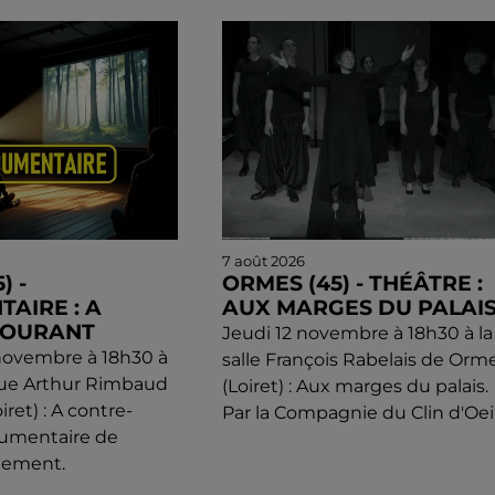
7 août 2026
) -
ORMES (45) - THÉÂTRE :
AIRE : A
AUX MARGES DU PALAI
COURANT
Jeudi 12 novembre à 18h30 à la
novembre à 18h30 à
salle François Rabelais de Orm
que Arthur Rimbaud
(Loiret) : Aux marges du palais.
ret) : A contre-
Par la Compagnie du Clin d'Oeil
cumentaire de
llement.