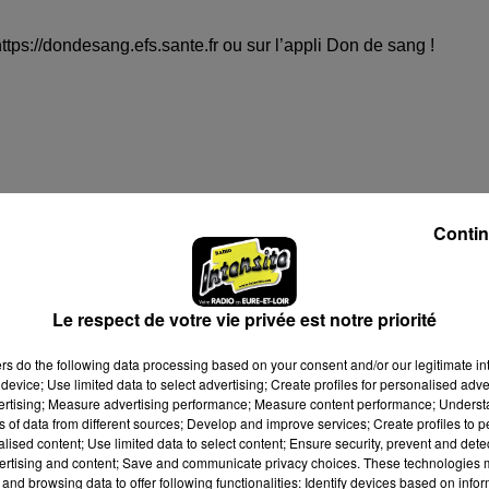
https://dondesang.efs.sante.fr ou sur l’appli Don de sang !
Contin
 15h00
Le respect de votre vie privée est notre priorité
 19h00
ers
do the following data processing based on your consent and/or our legitimate int
device; Use limited data to select advertising; Create profiles for personalised adver
vertising; Measure advertising performance; Measure content performance; Unders
ns of data from different sources; Develop and improve services; Create profiles to 
à 17h22
alised content; Use limited data to select content; Ensure security, prevent and detect
ertising and content; Save and communicate privacy choices. These technologies
and browsing data to offer following functionalities: Identify devices based on infor