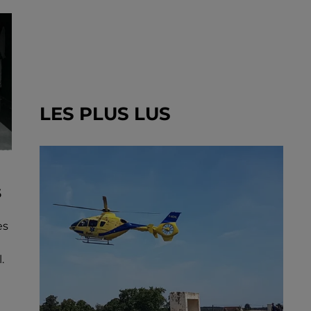
LES PLUS LUS
S
es
.