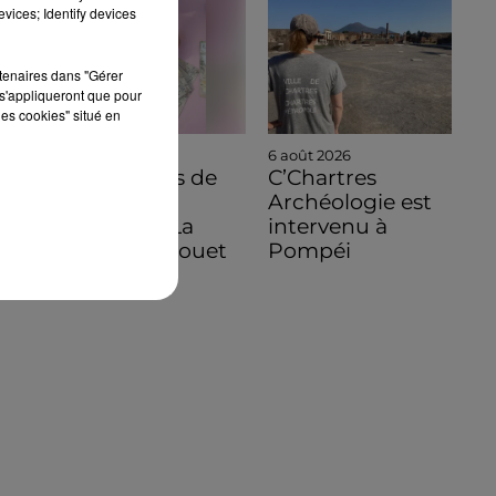
vices; Identify devices
rtenaires dans "Gérer
s'appliqueront que pour
les cookies" situé en
6 août 2026
6 août 2026
C'est à vous de
C’Chartres
jouer pour
Archéologie est
découvrir La
intervenu à
Bazoche-Gouet
Pompéi