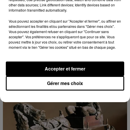
other data sources; Link different devices; Identify devices based on
information transmitted automatically.
9h43
Vous pouvez accepter en cliquant sur "Accepter et fermer", ou affiner en
MAINTENON - EXPOSITION : SCULPTURES
sélectionnant les finalités et/ou partenaires dans "Gérer mes choix".
MILO DIAS
Vous pouvez également refuser en cliquant sur "Continuer sans
Du 7 au 23 novembre, mardi, mercredi et jeudi de
accepter". Vos préférences ne s'appliqueront que pour ce site. Vous
14h00 à 18h00 et vendredi, samedi et dimanche de
pouvez mettre à jour vos choix, ou retirer votre consentement à tout
moment via le lien "Gérer les cookies" situé en bas de chaque page.
10h00 à 18h00 à la Maison Tailleur à Maintenon :
Sculptures...
Accepter et fermer
Gérer mes choix