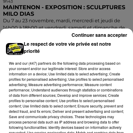
9h43
MAINTENON - EXPOSITION : SCULPTURES
MILO DIAS
Du 7 au 23 novembre, mardi, mercredi et jeudi de
14h00 à 18h00 et vendredi, samedi et dimanche de
Continuer sans accepter
10h00 à 18h00 à la Maison Tailleur à Maintenon :
Sculptures...
Le respect de votre vie privée est notre
priorité
We and
our (447) partners
do the following data processing based on
your consent and/or our legitimate interest: Store and/or access
information on a device; Use limited data to select advertising; Create
profiles for personalised advertising; Use profiles to select personalised
advertising; Measure advertising performance; Measure content
performance; Understand audiences through statistics or combinations
of data from different sources; Develop and improve services; Create
profiles to personalise content; Use profiles to select personalised
content; Use limited data to select content; Ensure security, prevent and
detect fraud, and fix errors; Deliver and present advertising and content;
Save and communicate privacy choices. These technologies may
process personal data such as IP address and browsing data to offer
following functionalities: Identify devices based on information actively
requested; Use precise geolocation data; Match and combine data from