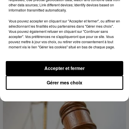
other data sources; Link different devices; Identify devices based on
information transmitted automatically.
Vous pouvez accepter en cliquant sur "Accepter et fermer", ou affiner en
sélectionnant les finalités et/ou partenaires dans "Gérer mes choix".
Vous pouvez également refuser en cliquant sur "Continuer sans
accepter". Vos préférences ne s'appliqueront que pour ce site. Vous
pouvez mettre à jour vos choix, ou retirer votre consentement à tout
moment via le lien "Gérer les cookies" situé en bas de chaque page.
8 août 2026
LUISANT - SPECTACLE : COMBAT
CHORÉGRAPHIÉ
Accepter et fermer
Vendredi 28 mai 2027 à 20h30 à la salle André Malraux
de Luisant : Combat chorégraphié. Spectacle-
conférence. Par la Compagnie Armata.
Gérer mes choix