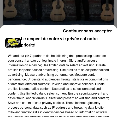
Continuer sans accepter
8 août 2026
Le respect de votre vie privée est notre
ORLÉANS (45) - CONSORT GUITARISSITICO
priorité
DE CHILE
Mercredi 10 février 2027 à 19h30 à la salle de l'Institut
We and
our (447) partners
do the following data processing based on
your consent and/or our legitimate interest: Store and/or access
d'Orléans (Loiret) : Consort Guitarissitico de Chile.
information on a device; Use limited data to select advertising; Create
Concert de guitares. Entrée libre.
profiles for personalised advertising; Use profiles to select personalised
advertising; Measure advertising performance; Measure content
performance; Understand audiences through statistics or combinations
of data from different sources; Develop and improve services; Create
profiles to personalise content; Use profiles to select personalised
content; Use limited data to select content; Ensure security, prevent and
detect fraud, and fix errors; Deliver and present advertising and content;
Save and communicate privacy choices. These technologies may
process personal data such as IP address and browsing data to offer
following functionalities: Identify devices based on information actively
requested; Use precise geolocation data; Match and combine data from