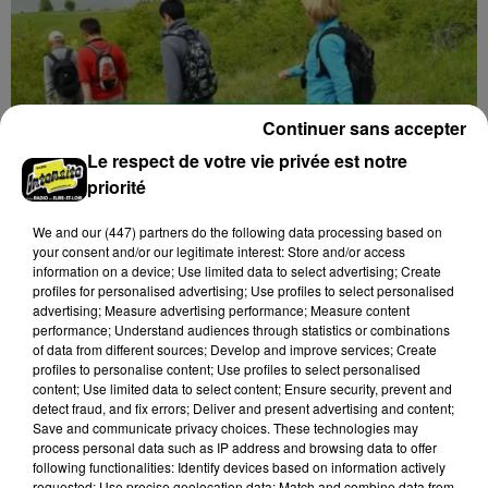
Continuer sans accepter
Le respect de votre vie privée est notre
priorité
We and
our (447) partners
do the following data processing based on
your consent and/or our legitimate interest: Store and/or access
information on a device; Use limited data to select advertising; Create
profiles for personalised advertising; Use profiles to select personalised
advertising; Measure advertising performance; Measure content
16h58
performance; Understand audiences through statistics or combinations
GOMMERVILLE - RANDONNÉE PÉDESTRE
of data from different sources; Develop and improve services; Create
Dimanche 13 septembre à 8h30 à Gommerville :
profiles to personalise content; Use profiles to select personalised
Randonnée pédestre. Deux parcours au choix.
content; Use limited data to select content; Ensure security, prevent and
detect fraud, and fix errors; Deliver and present advertising and content;
Inscription obligatoire.
Save and communicate privacy choices. These technologies may
process personal data such as IP address and browsing data to offer
following functionalities: Identify devices based on information actively
requested; Use precise geolocation data; Match and combine data from