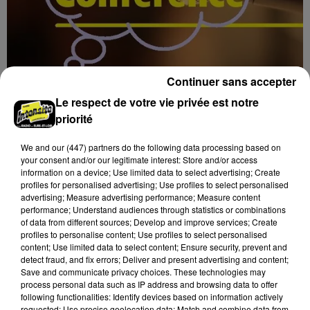
Continuer sans accepter
7 août 2026
BLOIS (41) - CONFÉRENCE : « SOYEZ
Le respect de votre vie privée est notre
MAUDITS ! »
priorité
Jeudi 4 février 2027 à 14h30 à l'auditorium Samuel
Paty, bibliothèque Abbé-Grégoire de Blois (Loir-et-
We and
our (447) partners
do the following data processing based on
your consent and/or our legitimate interest: Store and/or access
Cher) : « Soyez maudits ! » Les malédictions
information on a device; Use limited data to select advertising; Create
déposées...
profiles for personalised advertising; Use profiles to select personalised
advertising; Measure advertising performance; Measure content
performance; Understand audiences through statistics or combinations
of data from different sources; Develop and improve services; Create
profiles to personalise content; Use profiles to select personalised
content; Use limited data to select content; Ensure security, prevent and
detect fraud, and fix errors; Deliver and present advertising and content;
Save and communicate privacy choices. These technologies may
process personal data such as IP address and browsing data to offer
following functionalities: Identify devices based on information actively
requested; Use precise geolocation data; Match and combine data from