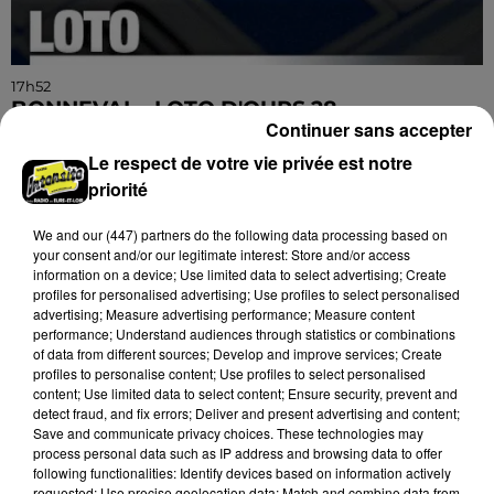
17h52
BONNEVAL - LOTO D'OURS 28
Continuer sans accepter
Samedi 31 octobre à 20h00 à la salle Grégory
Lemarchal de Bonneval : Loto d'Ours 28.
Le respect de votre vie privée est notre
priorité
We and
our (447) partners
do the following data processing based on
your consent and/or our legitimate interest: Store and/or access
information on a device; Use limited data to select advertising; Create
profiles for personalised advertising; Use profiles to select personalised
advertising; Measure advertising performance; Measure content
performance; Understand audiences through statistics or combinations
of data from different sources; Develop and improve services; Create
profiles to personalise content; Use profiles to select personalised
content; Use limited data to select content; Ensure security, prevent and
detect fraud, and fix errors; Deliver and present advertising and content;
Save and communicate privacy choices. These technologies may
process personal data such as IP address and browsing data to offer
following functionalities: Identify devices based on information actively
requested; Use precise geolocation data; Match and combine data from