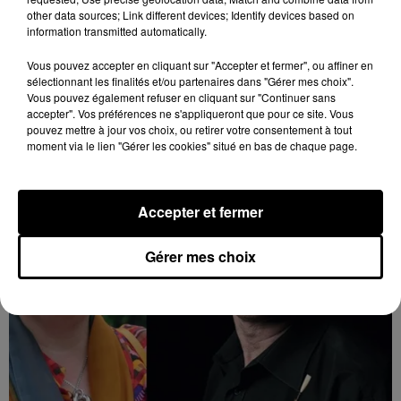
other data sources; Link different devices; Identify devices based on
information transmitted automatically.
17h49
Vous pouvez accepter en cliquant sur "Accepter et fermer", ou affiner en
COINCES (45) - VIDE-GRENIERS
sélectionnant les finalités et/ou partenaires dans "Gérer mes choix".
Dimanche 23 août de 6h30 à 18h00 à Coinces
Vous pouvez également refuser en cliquant sur "Continuer sans
(Loiret) : Vide-greniers.
accepter". Vos préférences ne s'appliqueront que pour ce site. Vous
pouvez mettre à jour vos choix, ou retirer votre consentement à tout
moment via le lien "Gérer les cookies" situé en bas de chaque page.
Accepter et fermer
Gérer mes choix