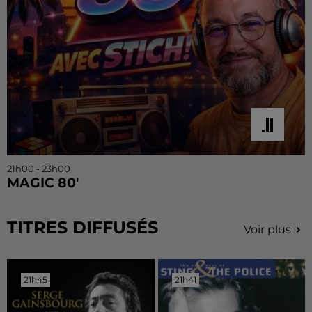
21h00 - 23h00
MAGIC 80'
TITRES DIFFUSÉS
Voir plus
21h45
21h45
21h41
21h41