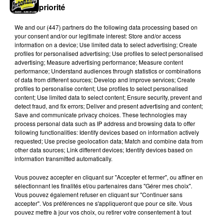
priorité
We and
our (447) partners
do the following data processing based on
your consent and/or our legitimate interest: Store and/or access
information on a device; Use limited data to select advertising; Create
profiles for personalised advertising; Use profiles to select personalised
advertising; Measure advertising performance; Measure content
performance; Understand audiences through statistics or combinations
Quatre blessés dont un grave dans un
of data from different sources; Develop and improve services; Create
accident sur l'A10
profiles to personalise content; Use profiles to select personalised
content; Use limited data to select content; Ensure security, prevent and
Le choc a eu lieu dans la matinée, vendredi 7 août à
detect fraud, and fix errors; Deliver and present advertising and content;
hauteur de Sainville en direction d'Orléans.
Save and communicate privacy choices. These technologies may
process personal data such as IP address and browsing data to offer
following functionalities: Identify devices based on information actively
LE GRAND FORMAT
Voir plus
requested; Use precise geolocation data; Match and combine data from
other data sources; Link different devices; Identify devices based on
information transmitted automatically.
Vous pouvez accepter en cliquant sur "Accepter et fermer", ou affiner en
sélectionnant les finalités et/ou partenaires dans "Gérer mes choix".
Vous pouvez également refuser en cliquant sur "Continuer sans
accepter". Vos préférences ne s'appliqueront que pour ce site. Vous
pouvez mettre à jour vos choix, ou retirer votre consentement à tout