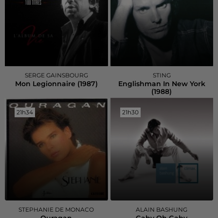
SERGE GAINSBOURG
STING
Mon Legionnaire (1987)
Englishman In New York
(1988)
21h34
21h34
21h30
21h30
STEPHANIE DE MONACO
ALAIN BASHUNG