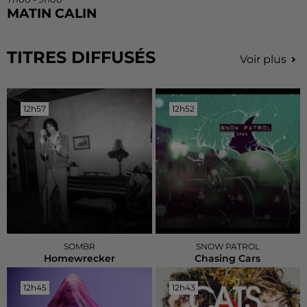
MATIN CALIN
TITRES DIFFUSÉS
Voir plus
12h57
12h57
12h52
12h52
SOMBR
SNOW PATROL
Homewrecker
Chasing Cars
12h45
12h45
12h43
12h43