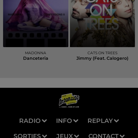
MADONNA
CATS ON TREES
Danceteria
Jimmy (feat. Calogero)
RADIO
INFO
REPLAY
SORTIES
JEUX
CONTACT