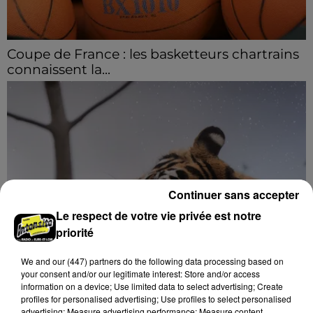
Coupe de France : les basketteurs chartrains
connaissent la...
Le C'CMBM affrontera un autre club de la région
Centre à l'occasion des 32es de finale de la Coupe de
France.
Continuer sans accepter
Le respect de votre vie privée est notre
priorité
We and
our (447) partners
do the following data processing based on
Trois nocturnes en août au Refuge La
your consent and/or our legitimate interest: Store and/or access
Tanière
information on a device; Use limited data to select advertising; Create
Les visiteurs peuvent en profiter jusqu'à 22h00 les
profiles for personalised advertising; Use profiles to select personalised
samedi 8, 15 et 29 août.
advertising; Measure advertising performance; Measure content