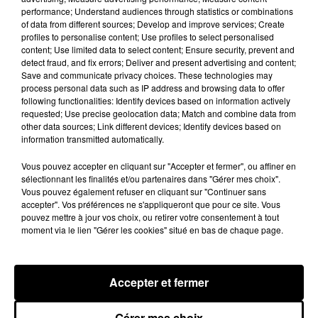
performance; Understand audiences through statistics or combinations
of data from different sources; Develop and improve services; Create
A LA UNE
profiles to personalise content; Use profiles to select personalised
Voir plus
content; Use limited data to select content; Ensure security, prevent and
detect fraud, and fix errors; Deliver and present advertising and content;
Save and communicate privacy choices. These technologies may
process personal data such as IP address and browsing data to offer
following functionalities: Identify devices based on information actively
requested; Use precise geolocation data; Match and combine data from
other data sources; Link different devices; Identify devices based on
information transmitted automatically.
Vous pouvez accepter en cliquant sur "Accepter et fermer", ou affiner en
sélectionnant les finalités et/ou partenaires dans "Gérer mes choix".
Vous pouvez également refuser en cliquant sur "Continuer sans
accepter". Vos préférences ne s'appliqueront que pour ce site. Vous
pouvez mettre à jour vos choix, ou retirer votre consentement à tout
moment via le lien "Gérer les cookies" situé en bas de chaque page.
Coupe de France : les basketteurs chartrains
connaissent la...
Accepter et fermer
Le C'CMBM affrontera un autre club de la région
Centre à l'occasion des 32es de finale de la Coupe de
Gérer mes choix