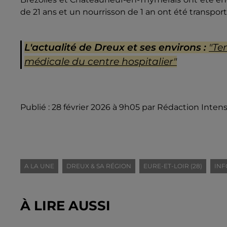
de 21 ans et un nourrisson de 1 an ont été transport
L'actualité de Dreux et ses environs :
"Te
médicale du centre hospitalier"
Publié : 28 février 2026 à 9h05 par Rédaction Intens
A LA UNE
DREUX & SA RÉGION
EURE-ET-LOIR (28)
INF
À LIRE AUSSI