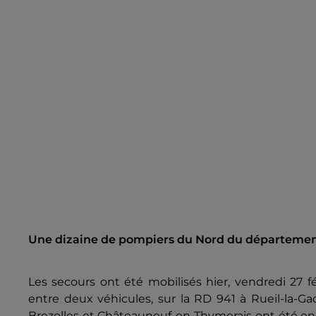
Une dizaine de pompiers du Nord du département
Les secours ont été mobilisés hier, vendredi 27 fé
entre deux véhicules, sur la RD 941 à Rueil-la-Ga
Brezolles et Châteauneuf-en-Thymerais ont été e