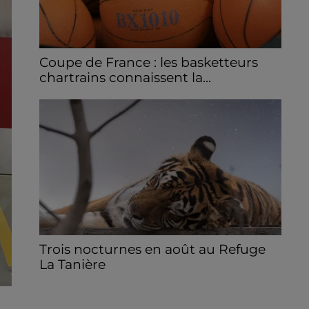
Coupe de France : les basketteurs
chartrains connaissent la...
Le C'CMBM affrontera un autre club de la
région Centre à l'occasion des 32es de finale
de la Coupe de France.
Trois nocturnes en août au Refuge
La Tanière
Les visiteurs peuvent en profiter jusqu'à
22h00 les samedi 8, 15 et 29 août.