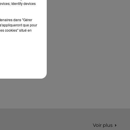
édition de Stars'Terre, organisée du 18 au 20
vices; Identify devices
septembre 2026 au Château de Courtalain,
Philippe Palmieri, président...
rtenaires dans "Gérer
s'appliqueront que pour
les cookies" situé en
Voir plus