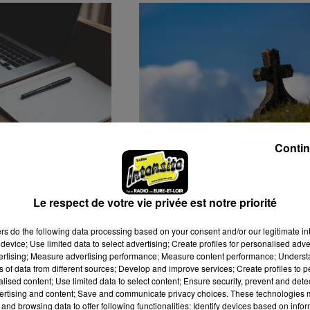
Contin
ATIVES DE
DES VOLS À RÉPÉTITION
À MAINVILLIERS
DANS LE CIMETIÈRE DE
THIRON-GARDAIS
Le respect de votre vie privée est notre priorité
ers
do the following data processing based on your consent and/or our legitimate int
device; Use limited data to select advertising; Create profiles for personalised adver
vertising; Measure advertising performance; Measure content performance; Unders
ns of data from different sources; Develop and improve services; Create profiles to 
alised content; Use limited data to select content; Ensure security, prevent and detect
ertising and content; Save and communicate privacy choices. These technologies
and browsing data to offer following functionalities: Identify devices based on infor