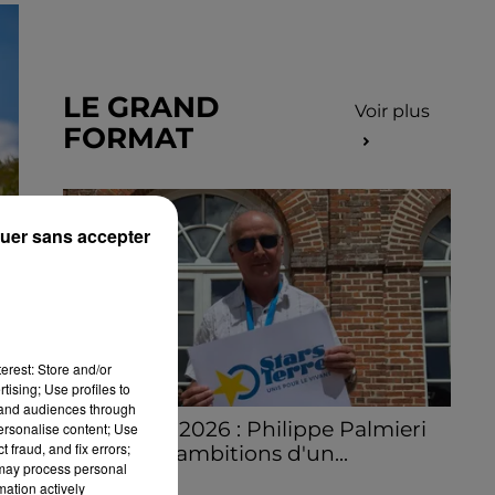
LE GRAND
Voir plus
FORMAT
uer sans accepter
erest: Store and/or
tising; Use profiles to
tand audiences through
Stars'Terre 2026 : Philippe Palmieri
personalise content; Use
 fraud, and fix errors;
dévoile les ambitions d'un...
 may process personal
À quelques semaines de la première
mation actively