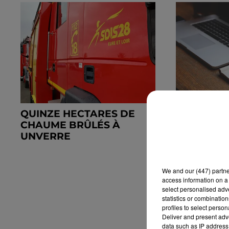
QUINZE HECTARES DE
DES TENT
CHAUME BRÛLÉS À
FRAUDES 
UNVERRE
We and
our (447) partn
access information on a 
select personalised ad
statistics or combinatio
profiles to select person
Deliver and present adv
data such as IP address 