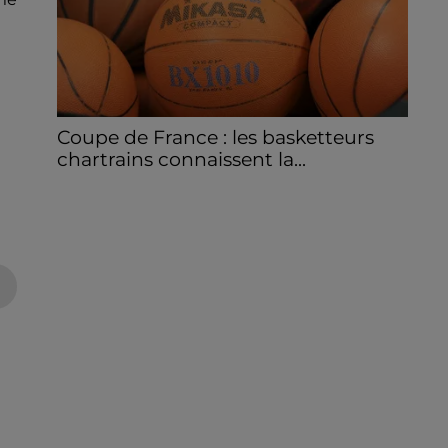
Coupe de France : les basketteurs
chartrains connaissent la...
Le C'CMBM affrontera un autre club de la
région Centre à l'occasion des 32es de finale
de la Coupe de France.