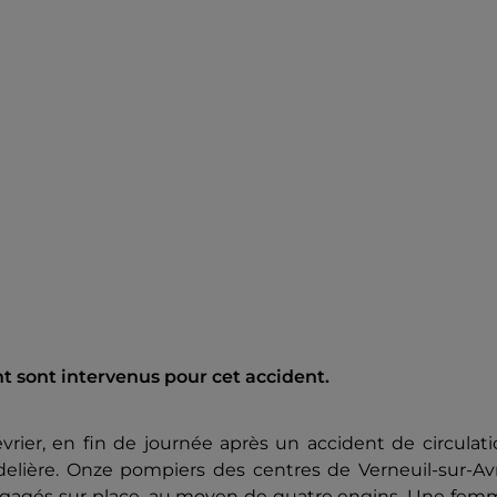
 sont intervenus pour cet accident.
vrier, en fin de journée après un accident de circulat
delière.
Onze pompiers des centres de Verneuil-sur-Avr
ngagés sur place, au moyen de quatre engins. Une fem