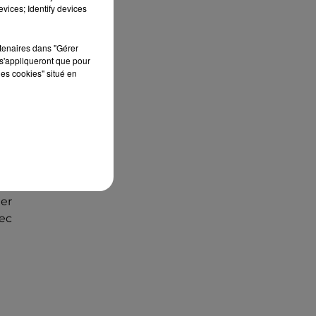
édition de Stars'Terre, organisée du 18 au 20
vices; Identify devices
septembre 2026 au Château de Courtalain,
Philippe Palmieri, président...
ts
rtenaires dans "Gérer
son
s'appliqueront que pour
les cookies" situé en
0.
ger
vec