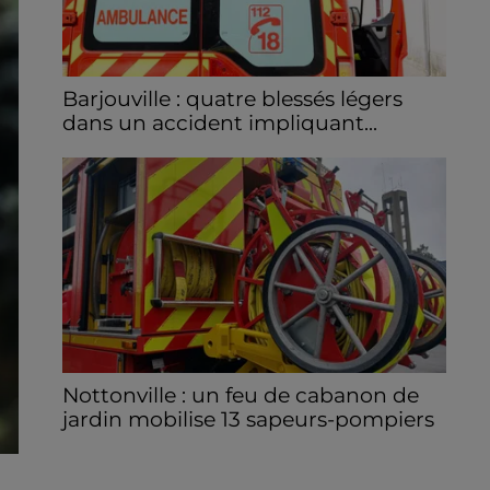
Barjouville : quatre blessés légers
dans un accident impliquant...
La circulation a été fortement perturbée ce
samedi après-midi sur la D910 à hauteur de
Barjouville à la suite d'une collision entre
trois véhicules. Quatre...
Nottonville : un feu de cabanon de
jardin mobilise 13 sapeurs-pompiers
Un incendie s'est déclaré en début d'après-
n
midi 8 août dans le jardin d'une habitation à