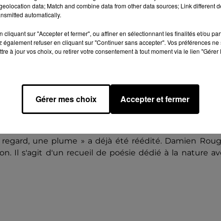
eolocation data; Match and combine data from other data sources; Link different de
 NATURE
nsmitted automatically.
dévoile les caractéristiques marquantes des différen
cliquant sur "Accepter et fermer", ou affiner en sélectionnant les finalités et/ou pa
server avant d'obtenir l'alignement parfait dans l'oeil 
 également refuser en cliquant sur "Continuer sans accepter". Vos préférences ne 
tre à jour vos choix, ou retirer votre consentement à tout moment via le lien "Gérer 
7 mai près de l'édicule, il sera présent de 9h00 à 18h0
Gérer mes choix
Accepter et fermer
Un regard, une plume » a déjà été réédité. Damien Rou
n. Il s'agit d'un recueil de poésie dédié à la nature a