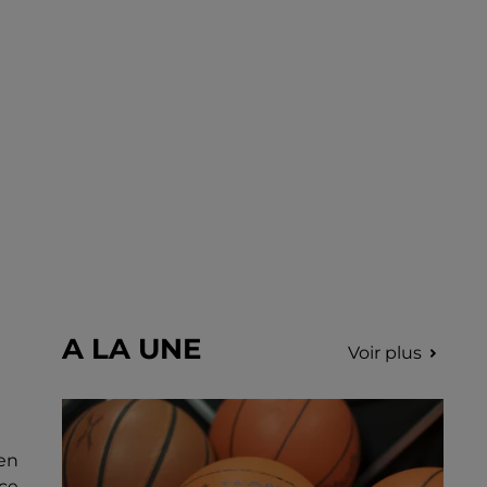
Nottonville. L'intervention rapide des
secours a permis d'éteindre...
A LA UNE
Voir plus
 en
ace