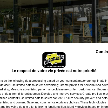
Contin
Le respect de votre vie privée est notre priorité
025, dans l'édicule, place des Halles à Chartres © Damie
ers
do the following data processing based on your consent and/or our legitimate int
device; Use limited data to select advertising; Create profiles for personalised adver
vertising; Measure advertising performance; Measure content performance; Unders
ns of data from different sources; Develop and improve services; Create profiles to 
alised content; Use limited data to select content; Ensure security, prevent and detect
ertising and content; Save and communicate privacy choices. These technologies
and browsing data to offer following functionalities: Identify devices based on infor