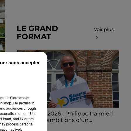
LE GRAND
Voir plus
FORMAT
uer sans accepter
n
erest: Store and/or
tising; Use profiles to
tand audiences through
Stars'Terre 2026 : Philippe Palmieri
personalise content; Use
 fraud, and fix errors;
dévoile les ambitions d'un...
 may process personal
À quelques semaines de la première
mation actively