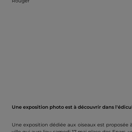
Rouger
Une exposition photo est à découvrir dans l'édicu
Une exposition dédiée aux oiseaux est proposée à C
ville qui aura lieu samedi 17 mai place des Epars,