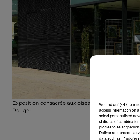
Exposition consacrée aux oiseaux du 12 au 22 mai 2
We and
our (447) partn
access information on a 
Rouger
select personalised ad
statistics or combinatio
profiles to select person
Deliver and present adv
data such as IP address 