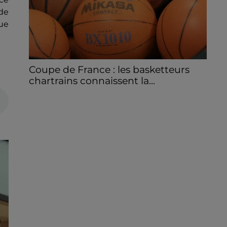
de
que
Coupe de France : les basketteurs
chartrains connaissent la...
Le C'CMBM affrontera un autre club de la
région Centre à l'occasion des 32es de finale
de la Coupe de France.