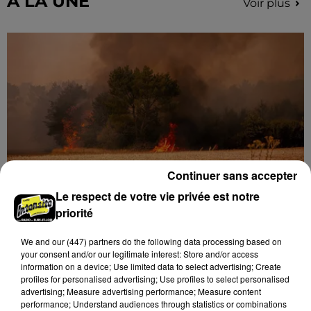
A LA UNE
Voir plus
Continuer sans accepter
Le respect de votre vie privée est notre
priorité
Loir-et-Cher : un pyromane interpellé grâce
au sang-froid des...
We and
our (447) partners
do the following data processing based on
Samedi 25 juillet, plus d'une dizaine de feux de
your consent and/or our legitimate interest: Store and/or access
champs et de sous-bois ont été déclenchés dans le
information on a device; Use limited data to select advertising; Create
secteur de Fontaine-les-Côteaux, Montoire et Lunay.
profiles for personalised advertising; Use profiles to select personalised
advertising; Measure advertising performance; Measure content
Grâce...
LE GRAND FORMAT
Voir plus
performance; Understand audiences through statistics or combinations