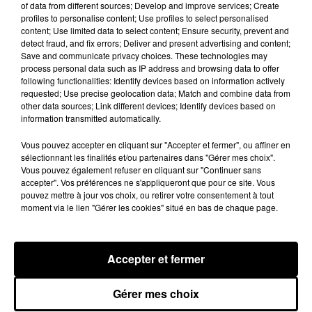
of data from different sources; Develop and improve services; Create
profiles to personalise content; Use profiles to select personalised
content; Use limited data to select content; Ensure security, prevent and
detect fraud, and fix errors; Deliver and present advertising and content;
Save and communicate privacy choices. These technologies may
process personal data such as IP address and browsing data to offer
following functionalities: Identify devices based on information actively
requested; Use precise geolocation data; Match and combine data from
other data sources; Link different devices; Identify devices based on
information transmitted automatically.
Vous pouvez accepter en cliquant sur "Accepter et fermer", ou affiner en
sélectionnant les finalités et/ou partenaires dans "Gérer mes choix".
Vous pouvez également refuser en cliquant sur "Continuer sans
accepter". Vos préférences ne s'appliqueront que pour ce site. Vous
pouvez mettre à jour vos choix, ou retirer votre consentement à tout
Stars'Terre 2026 : Philippe Palmieri dévoile
moment via le lien "Gérer les cookies" situé en bas de chaque page.
les ambitions d'un...
À quelques semaines de la première édition de
Stars'Terre, organisée du 18 au 20 septembre 2026 au
Accepter et fermer
Château de Courtalain, Philippe Palmieri, président...
Gérer mes choix
LES JEUX
Voir plus