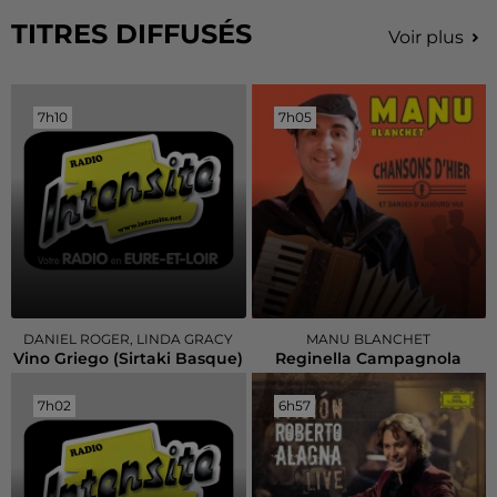
TITRES DIFFUSÉS
Voir plus
7h10
7h10
7h05
7h05
DANIEL ROGER, LINDA GRACY
MANU BLANCHET
Vino Griego (sirtaki Basque)
Reginella Campagnola
7h02
7h02
6h57
6h57