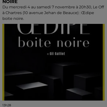
NOIRE
Du mercredi 4 au samedi 7 novembre à 20h30, Le Off
à Chartres (10 avenue Jehan de Beauce) : Œdipe
boite noire.
13h28