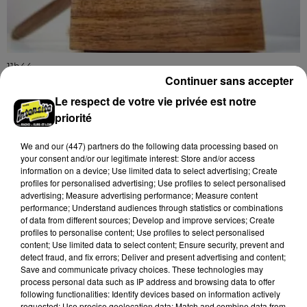
11h44
LE COUDRAY - VENTE AUX ENCHÈRES :
Continuer sans accepter
CHEMIN DE FER ÉCARTEMENT HO
Le respect de votre vie privée est notre
Mardi 3 novembre à 10h00 à l'Espace des ventes du
priorité
Coudray : vente aux enchères. Chemin de fer
écartement HO.
We and
our (447) partners
do the following data processing based on
your consent and/or our legitimate interest: Store and/or access
information on a device; Use limited data to select advertising; Create
profiles for personalised advertising; Use profiles to select personalised
advertising; Measure advertising performance; Measure content
performance; Understand audiences through statistics or combinations
of data from different sources; Develop and improve services; Create
profiles to personalise content; Use profiles to select personalised
content; Use limited data to select content; Ensure security, prevent and
detect fraud, and fix errors; Deliver and present advertising and content;
Save and communicate privacy choices. These technologies may
process personal data such as IP address and browsing data to offer
following functionalities: Identify devices based on information actively
requested; Use precise geolocation data; Match and combine data from