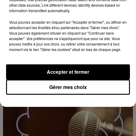
other data sources; Link different devices; Identify devices based on
information transmitted automatically.
Vous pouvez accepter en cliquant sur "Accepter et fermer", ou affiner en
sélectionnant les finalités et/ou partenaires dans "Gérer mes choix".
Vous pouvez également refuser en cliquant sur "Continuer sans
11h42
accepter". Vos préférences ne s'appliqueront que pour ce site. Vous
CHÂTEAUDUN - LOTO DU COMITÉ DES
pouvez mettre à jour vos choix, ou retirer votre consentement à tout
moment via le lien "Gérer les cookies" situé en bas de chaque page.
FÊTES SAINT JEAN
Dimanche 20 décembre à 14h00 à la salle Saint Jean
de Châteaudun : loto du comité des fêtes de Saint
Accepter et fermer
Jean.
Gérer mes choix