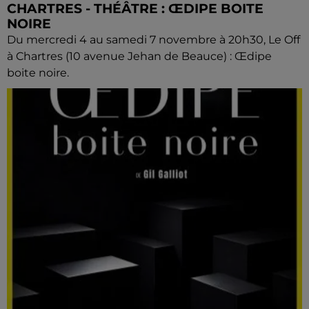
CHARTRES - THÉÂTRE : ŒDIPE BOITE
NOIRE
Du mercredi 4 au samedi 7 novembre à 20h30, Le Off
à Chartres (10 avenue Jehan de Beauce) : Œdipe
boite noire.