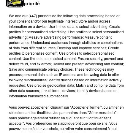
priorité
We and
our (447) partners
do the following data processing based on
your consent and/or our legitimate interest: Store and/or access
information on a device; Use limited data to select advertising; Create
profiles for personalised advertising; Use profiles to select personalised
advertising; Measure advertising performance; Measure content
performance; Understand audiences through statistics or combinations
of data from different sources; Develop and improve services; Create
profiles to personalise content; Use profiles to select personalised
La commune de Soulaires appelle à la
content; Use limited data to select content; Ensure security, prevent and
vigilance après une tentative...
detect fraud, and fix errors; Deliver and present advertising and content;
La mairie a communiqué sur ses réseaux après avoir
Save and communicate privacy choices. These technologies may
process personal data such as IP address and browsing data to offer
été prévenue par la gendarmerie.
following functionalities: Identify devices based on information actively
requested; Use precise geolocation data; Match and combine data from
A LA UNE
other data sources; Link different devices; Identify devices based on
Voir plus
information transmitted automatically.
Vous pouvez accepter en cliquant sur "Accepter et fermer", ou affiner en
sélectionnant les finalités et/ou partenaires dans "Gérer mes choix".
Vous pouvez également refuser en cliquant sur "Continuer sans
accepter". Vos préférences ne s'appliqueront que pour ce site. Vous
pouvez mettre à jour vos choix, ou retirer votre consentement à tout