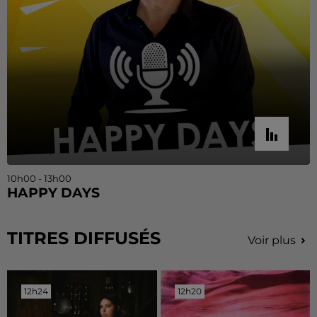
10h00 - 13h00
HAPPY DAYS
TITRES DIFFUSÉS
Voir plus
12h24
12h24
12h20
12h20