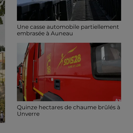
Une casse automobile partiellement
embrasée à Auneau
« chômage technique pour neuf personnes
» après le sinistre, qui a également fait un
blessé.
Quinze hectares de chaume brûlés à
Unverre
Deux personnes ont été prises en charge
par les secours après avoir inhalé des