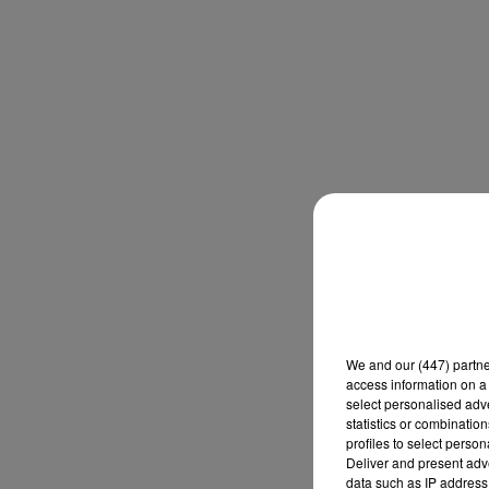
We and
our (447) partn
access information on a 
select personalised ad
statistics or combinatio
profiles to select person
Deliver and present adv
data such as IP address 