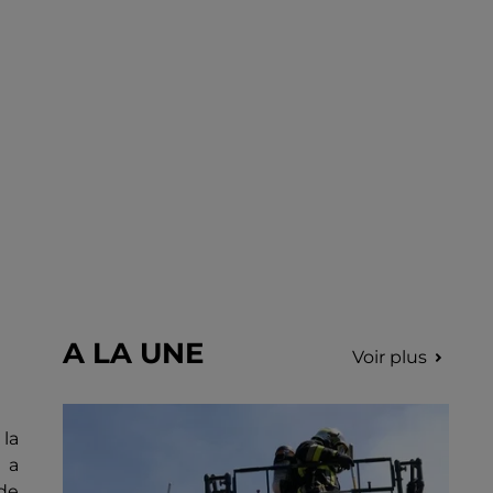
fumées.
A LA UNE
Voir plus
 la
i a
de