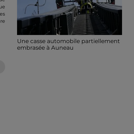
nue
des
re
Une casse automobile partiellement
embrasée à Auneau
« chômage technique pour neuf personnes
» après le sinistre, qui a également fait un
blessé.