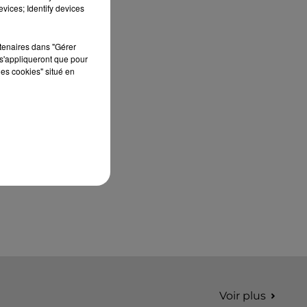
édition de Stars'Terre, organisée du 18 au 20
vices; Identify devices
septembre 2026 au Château de Courtalain,
Philippe Palmieri, président...
rtenaires dans "Gérer
s'appliqueront que pour
les cookies" situé en
Voir plus