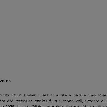
voter.
ruction à Mainvilliers ? La ville a décidé d'associer
ont été retenues par les élus. Simone Veil, avocate qu
l de 1975, Louise Olivier, première femme élue maire 