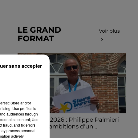
LE GRAND
Voir plus
FORMAT
uer sans accepter
erest: Store and/or
tising; Use profiles to
tand audiences through
Stars'Terre 2026 : Philippe Palmieri
personalise content; Use
 fraud, and fix errors;
dévoile les ambitions d'un...
 may process personal
À quelques semaines de la première
mation actively