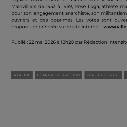
Mainvilliers de 1953 à 1959, Rose Loga, athlète m
pour son engagement anarchiste, son militantisme
ouvriers et des opprimés. Les votes sont ouve
proposition préférée sur le site internet :
www.ville-
Publié : 22 mai 2026 à 18h20 par Rédaction Intensit
A LA UNE
CHARTRES & SA RÉGION
EURE-ET-LOIR (28)