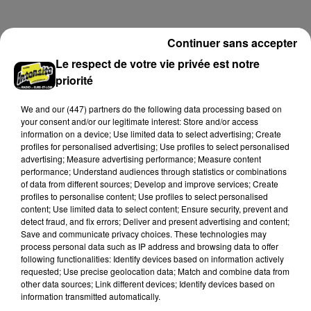
hauteur de Sainville en direction d'Orléans.
Continuer sans accepter
A LA UNE
Voir plus
Le respect de votre vie privée est notre
priorité
We and
our (447) partners
do the following data processing based on
your consent and/or our legitimate interest: Store and/or access
information on a device; Use limited data to select advertising; Create
profiles for personalised advertising; Use profiles to select personalised
advertising; Measure advertising performance; Measure content
performance; Understand audiences through statistics or combinations
of data from different sources; Develop and improve services; Create
profiles to personalise content; Use profiles to select personalised
content; Use limited data to select content; Ensure security, prevent and
detect fraud, and fix errors; Deliver and present advertising and content;
Save and communicate privacy choices. These technologies may
process personal data such as IP address and browsing data to offer
Quatre blessés dont un grave dans un
following functionalities: Identify devices based on information actively
requested; Use precise geolocation data; Match and combine data from
accident sur l'A10
other data sources; Link different devices; Identify devices based on
Le choc a eu lieu dans la matinée, vendredi 7 août à
information transmitted automatically.
hauteur de Sainville en direction d'Orléans.