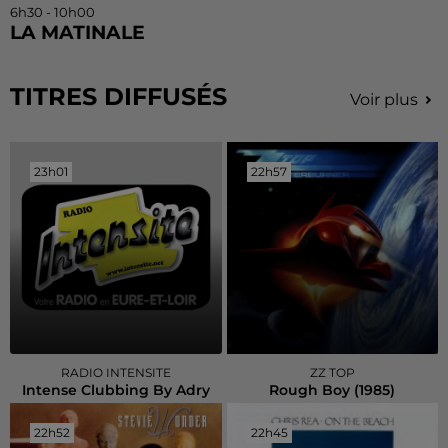
6h30 - 10h00
LA MATINALE
TITRES DIFFUSÉS
Voir plus
23h01
23h01
22h57
22h57
RADIO INTENSITE
ZZ TOP
Intense Clubbing By Adry
Rough Boy (1985)
22h52
22h52
22h45
22h45