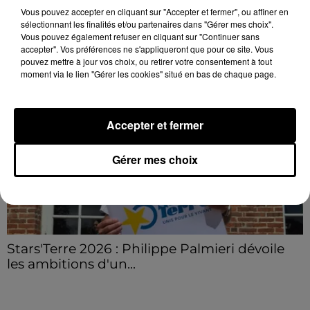
Vous pouvez accepter en cliquant sur "Accepter et fermer", ou affiner en
sélectionnant les finalités et/ou partenaires dans "Gérer mes choix".
LE GRAND FORMAT
Vous pouvez également refuser en cliquant sur "Continuer sans
Voir plus
accepter". Vos préférences ne s'appliqueront que pour ce site. Vous
pouvez mettre à jour vos choix, ou retirer votre consentement à tout
moment via le lien "Gérer les cookies" situé en bas de chaque page.
Accepter et fermer
Gérer mes choix
Stars'Terre 2026 : Philippe Palmieri dévoile
les ambitions d'un...
À quelques semaines de la première édition de
Stars'Terre, organisée du 18 au 20 septembre 2026 au