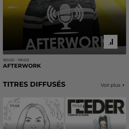
16h00 - 19h00
AFTERWORK
TITRES DIFFUSÉS
Voir plus
17h58
17h58
17h53
17h53