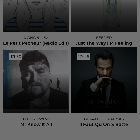
MANON LISA
FEEDER
Le Petit Pecheur (radio Edit)
Just The Way I M Feeling
17h50
17h50
17h46
17h46
TEDDY SWIMS
GERALD DE PALMAS
Mr Know It All
Il Faut Qu On S Batte