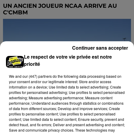
UN ANCIEN JOUEUR NCAA ARRIVE AU
C'CMBM
Continuer sans accepter
Le respect de votre vie privée est notre
priorité
We and
our (447) partners
do the following data processing based on
your consent and/or our legitimate interest: Store and/or access
information on a device; Use limited data to select advertising; Create
profiles for personalised advertising; Use profiles to select personalised
advertising; Measure advertising performance; Measure content
performance; Understand audiences through statistics or combinations
of data from different sources; Develop and improve services; Create
profiles to personalise content; Use profiles to select personalised
content; Use limited data to select content; Ensure security, prevent and
DÉCOUVREZ LE MONDE ASSOCIATIF À
detect fraud, and fix errors; Deliver and present advertising and content;
CHARTRES LES 5 ET 6 SEPTEMBRE 2026
Save and communicate privacy choices. These technologies may