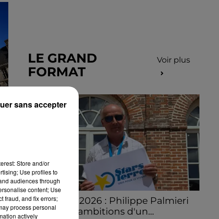
LE GRAND
Voir plus
FORMAT
uer sans accepter
erest: Store and/or
tising; Use profiles to
tand audiences through
personalise content; Use
 fraud, and fix errors;
Stars'Terre 2026 : Philippe Palmieri
 may process personal
dévoile les ambitions d'un...
mation actively