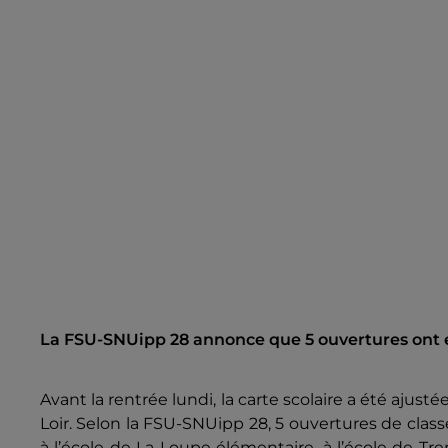
La FSU-SNUipp 28 annonce que 5 ouvertures ont é
Avant la rentrée lundi, la carte scolaire a été ajust
Loir. Selon la FSU-SNUipp 28, 5 ouvertures de class
à l’école de La Loupe élémentaire, à l’école de Tr