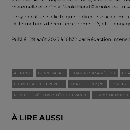
maternelle et enfin à l’école Henri Ramolet de Luis
Le syndicat « se félicite que le directeur académiq
de fermetures de rentrée comme il s’y était engagé.
Publié : 29 août 2025 à 18h32 par Rédaction Intensi
A LA UNE
BONNEVALAIS
CHARTRES & SA RÉGION
CHÂ
ENTRE BEAUCE ET PERCHE
EURE-ET-LOIR (28)
FORÊTS D
PORTES EURÉLIENNES D'ÎLE DE FRANCE
TERRES DE PERCH
À LIRE AUSSI