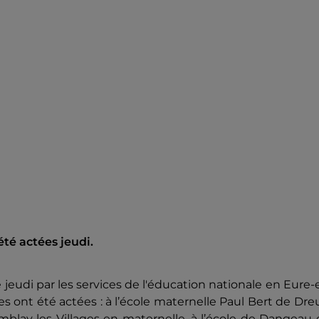
té actées jeudi.
ée jeudi par les services de l'éducation nationale en Eure-
es ont été actées : à l’école maternelle Paul Bert de Dre
emblay les Villages en maternelle, à l’école de Dangeau