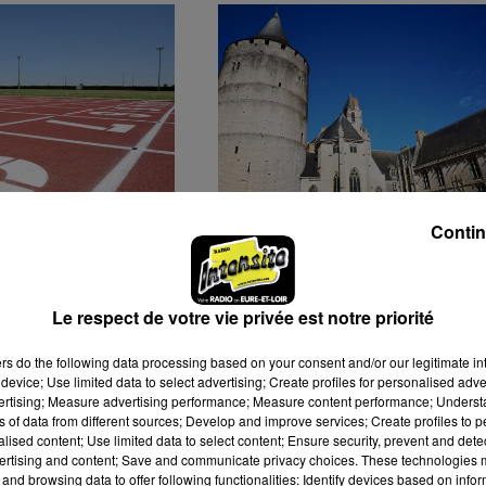
Contin
EZ LE MONDE
UN MOIS DE JUILLET
IF À CHARTRES
PROLIFIQUE POUR LE
6 SEPTEMBRE
GRAND CHÂTEAUDUN
TOURISME
Le respect de votre vie privée est notre priorité
ers
do the following data processing based on your consent and/or our legitimate int
device; Use limited data to select advertising; Create profiles for personalised adver
vertising; Measure advertising performance; Measure content performance; Unders
ns of data from different sources; Develop and improve services; Create profiles to 
alised content; Use limited data to select content; Ensure security, prevent and detect
ertising and content; Save and communicate privacy choices. These technologies
and browsing data to offer following functionalities: Identify devices based on infor