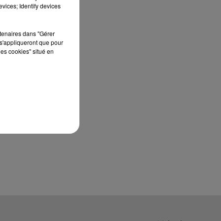
À quelques semaines de la première
vices; Identify devices
édition de Stars'Terre, organisée du 18 au 20
septembre 2026 au Château de Courtalain,
rtenaires dans "Gérer
Philippe Palmieri, président...
s'appliqueront que pour
les cookies" situé en