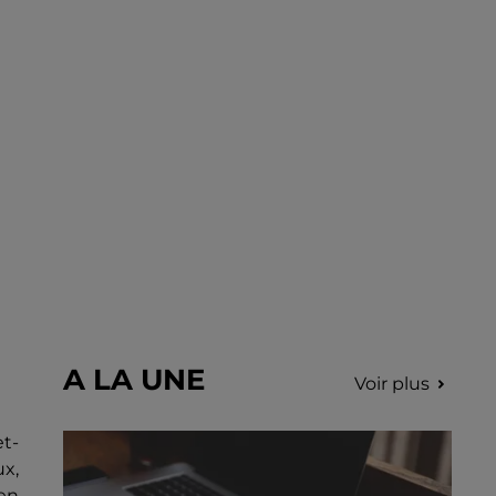
choriste pour un concert à venir au Colisée.
A LA UNE
Voir plus
et-
ux,
 en