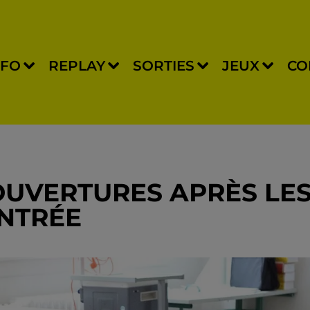
NFO
REPLAY
SORTIES
JEUX
CO
 OUVERTURES APRÈS LE
NTRÉE