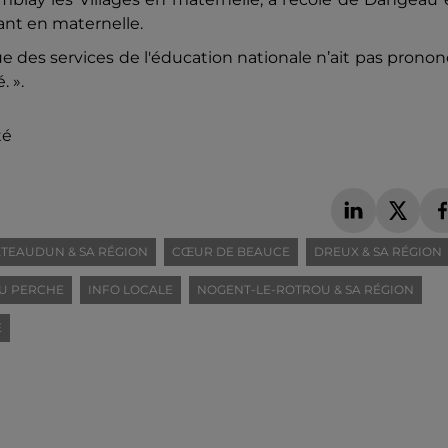
ant en maternelle.
ue des services de l'éducation nationale n’ait pas prono
 ».
té
TEAUDUN & SA RÉGION
CŒUR DE BEAUCE
DREUX & SA RÉGION
U PERCHE
INFO LOCALE
NOGENT-LE-ROTROU & SA RÉGION
E