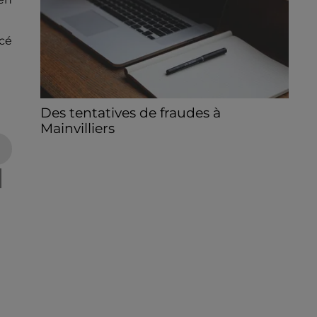
ncé
Des tentatives de fraudes à
Mainvilliers
Des personnes malveillantes tentent de
voler vos informations personnelles.