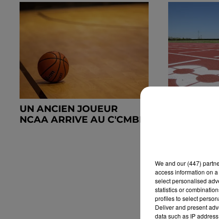
UN ANCIEN JOUEUR
DÉCOUVR
NCAA ARRIVE AU C'CMBM
ASSOCIAT
LES 5 ET 
2026
We and
our (447) partn
access information on a 
select personalised ad
statistics or combinatio
profiles to select person
Deliver and present adv
data such as IP address 