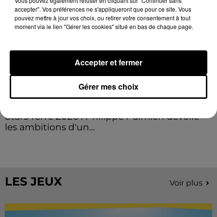
Vous pouvez également refuser en cliquant sur "Continuer sans
accepter". Vos préférences ne s'appliqueront que pour ce site. Vous
pouvez mettre à jour vos choix, ou retirer votre consentement à tout
moment via le lien "Gérer les cookies" situé en bas de chaque page.
Accepter et fermer
Gérer mes choix
Stars'Terre 2026 : Philippe Palmieri dévoile
les ambitions d'un...
À quelques semaines de la première édition de
Stars'Terre, organisée du 18 au 20 septembre 2026 au
Château de Courtalain, Philippe Palmieri, président...
LES JEUX
Voir plus