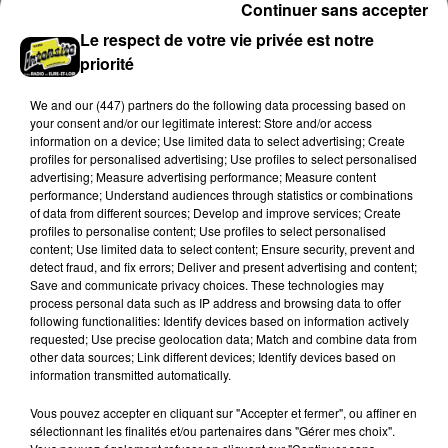
Continuer sans accepter
Le respect de votre vie privée est notre
priorité
We and
our (447) partners
do the following data processing based on
your consent and/or our legitimate interest: Store and/or access
information on a device; Use limited data to select advertising; Create
profiles for personalised advertising; Use profiles to select personalised
advertising; Measure advertising performance; Measure content
performance; Understand audiences through statistics or combinations
of data from different sources; Develop and improve services; Create
profiles to personalise content; Use profiles to select personalised
content; Use limited data to select content; Ensure security, prevent and
Loir-et-Cher : un pyromane interpellé grâce
detect fraud, and fix errors; Deliver and present advertising and content;
au sang-froid des...
Save and communicate privacy choices. These technologies may
Samedi 25 juillet, plus d'une dizaine de feux de
process personal data such as IP address and browsing data to offer
following functionalities: Identify devices based on information actively
champs et de sous-bois ont été déclenchés dans le
requested; Use precise geolocation data; Match and combine data from
secteur de Fontaine-les-Côteaux, Montoire et Lunay.
other data sources; Link different devices; Identify devices based on
Grâce...
information transmitted automatically.
LE GRAND FORMAT
Voir plus
Vous pouvez accepter en cliquant sur "Accepter et fermer", ou affiner en
sélectionnant les finalités et/ou partenaires dans "Gérer mes choix".