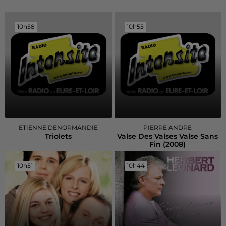
10h58
10h58
10h55
10h55
ETIENNE DENORMANDIE
PIERRE ANDRE
Triolets
Valse Des Valses Valse Sans
Fin (2008)
10h51
10h51
10h44
10h44