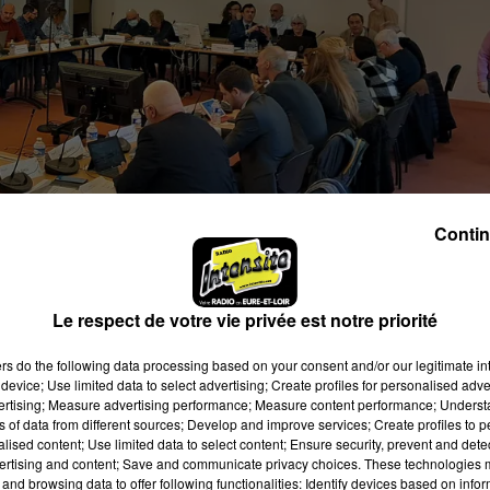
Contin
Le respect de votre vie privée est notre priorité
tensité
ers
do the following data processing based on your consent and/or our legitimate int
device; Use limited data to select advertising; Create profiles for personalised adver
vertising; Measure advertising performance; Measure content performance; Unders
ns of data from different sources; Develop and improve services; Create profiles to 
alised content; Use limited data to select content; Ensure security, prevent and detect
ême de blocage à Châteaudun, on peut aller
ertising and content; Save and communicate privacy choices. These technologies
al
»
and browsing data to offer following functionalities: Identify devices based on infor