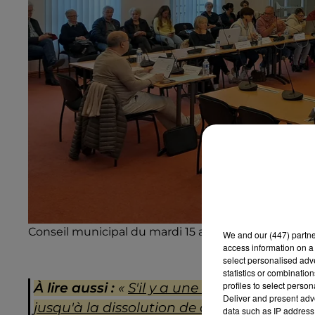
Conseil municipal du mardi 15 avril 2025 © Radio In
We and
our (447) partn
access information on a 
select personalised ad
statistics or combinatio
profiles to select person
À lire aussi :
«
S'il y a une situation extr
Deliver and present adv
jusqu'à la dissolution de conseil municip
data such as IP address 