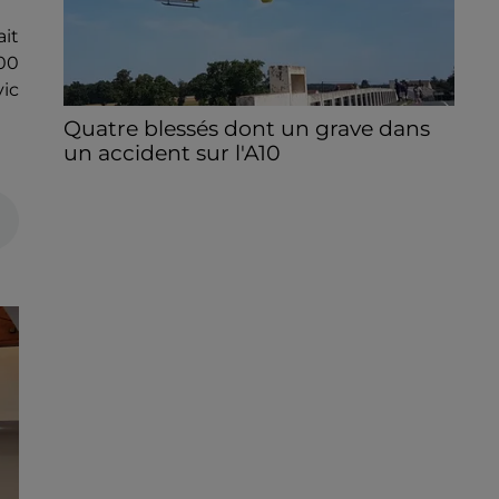
it
300
ic
Quatre blessés dont un grave dans
un accident sur l'A10
Le choc a eu lieu dans la matinée, vendredi
7 août à hauteur de Sainville en direction
d'Orléans.