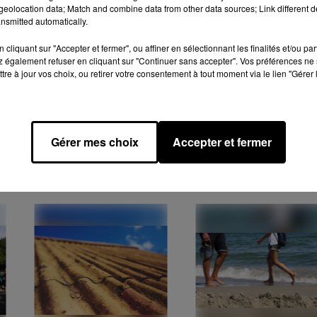
eolocation data; Match and combine data from other data sources; Link different de
nsmitted automatically.
cliquant sur "Accepter et fermer", ou affiner en sélectionnant les finalités et/ou pa
, la chambre régionale des comptes d'Orléans e
 également refuser en cliquant sur "Continuer sans accepter". Vos préférences ne 
ces de la quatrième ville d'Eure-et-Loir et ensuite ren
tre à jour vos choix, ou retirer votre consentement à tout moment via le lien "Gérer 
 département, Hervé Jonathan, qui aura la charge d'appliq
Gérer mes choix
Accepter et fermer
EAUDUN & SA RÉGION :