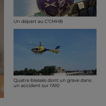
Un départ au C'CMHB
Le club chartrain a officialisé, vendredi 7
août, le départ de Guilherme Borges.
Quatre blessés dont un grave dans
un accident sur l'A10
Le choc a eu lieu dans la matinée, vendredi
7 août à hauteur de Sainville en direction
d'Orléans.