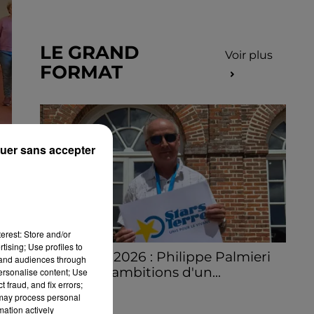
LE GRAND
Voir plus
FORMAT
uer sans accepter
erest: Store and/or
tising; Use profiles to
Stars'Terre 2026 : Philippe Palmieri
tand audiences through
dévoile les ambitions d'un...
personalise content; Use
 fraud, and fix errors;
À quelques semaines de la première
 may process personal
édition de Stars'Terre, organisée du 18 au 20
mation actively