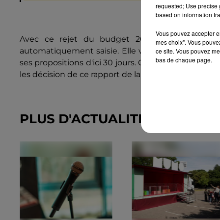
requested; Use precise g
based on information tra
Vous pouvez accepter en 
Avec ce rejet du budget 2025 de la commune
mes choix". Vous pouvez
automatiquement saisie. Elle va éplucher les finan
ce site. Vous pouvez met
bas de chaque page.
ses propositions d'ici 30 jours. C'est le préfet du
les décision de ce rapport de la chambre.
PLUS D'ACTUALITÉ SUR CHÂT