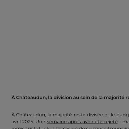
À Châteaudun, la division au sein de la majorité r
À Châteaudun, la majorité reste divisée et le budg
avril 2025. Une
semaine après avoir été rejeté
- ma
remis sur la table à l'occasion de ce conseil munici