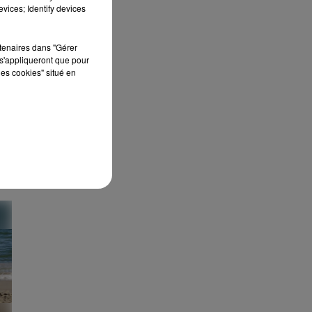
septembre 2026 au Château de Courtalain,
vices; Identify devices
Philippe Palmieri, président...
rtenaires dans "Gérer
st
s'appliqueront que pour
dre
les cookies" situé en
uer