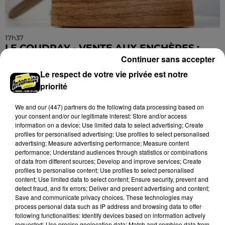
17h37
LE COUDRAY - VENTE AUX ENCHÈRES :
AUTOMOBILES 1/43E
Continuer sans accepter
Mardi 22 septembre et 8 décembre à 10h00 à
Le respect de votre vie privée est notre
l'Espace des ventes du Coudray : vente aux enchères.
priorité
Automobiles 1/43e.
We and
our (447) partners
do the following data processing based on
your consent and/or our legitimate interest: Store and/or access
information on a device; Use limited data to select advertising; Create
profiles for personalised advertising; Use profiles to select personalised
advertising; Measure advertising performance; Measure content
performance; Understand audiences through statistics or combinations
of data from different sources; Develop and improve services; Create
profiles to personalise content; Use profiles to select personalised
content; Use limited data to select content; Ensure security, prevent and
detect fraud, and fix errors; Deliver and present advertising and content;
Save and communicate privacy choices. These technologies may
process personal data such as IP address and browsing data to offer
following functionalities: Identify devices based on information actively
requested; Use precise geolocation data; Match and combine data from