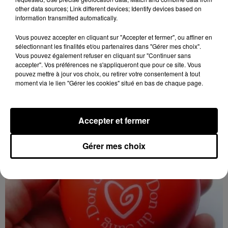
other data sources; Link different devices; Identify devices based on
information transmitted automatically.
Vous pouvez accepter en cliquant sur "Accepter et fermer", ou affiner en
sélectionnant les finalités et/ou partenaires dans "Gérer mes choix".
17h16
Vous pouvez également refuser en cliquant sur "Continuer sans
LES ROCHES-L'ÉVÊQUE (41) - VIDE-
accepter". Vos préférences ne s'appliqueront que pour ce site. Vous
GRENIERS DE LA BERNACHE
pouvez mettre à jour vos choix, ou retirer votre consentement à tout
moment via le lien "Gérer les cookies" situé en bas de chaque page.
Dimanche 27 septembre, Les Roches-l'Évêque (Loir-
et-Cher), ancien terrain de camping : Vide-greniers de
la Bernache.
Accepter et fermer
Gérer mes choix