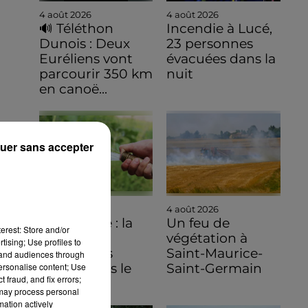
4 août 2026
4 août 2026
🔊 Téléthon
Incendie à Lucé,
Dunois : Deux
23 personnes
Euréliens vont
évacuées dans la
parcourir 350 km
nuit
en canoë...
uer sans accepter
4 août 2026
4 août 2026
Sécheresse : la
Un feu de
erest: Store and/or
carte des
végétation à
tising; Use profiles to
restrictions
Saint-Maurice-
tand audiences through
personalise content; Use
évolue dans le
Saint-Germain
 fraud, and fix errors;
Sud de...
 may process personal
mation actively