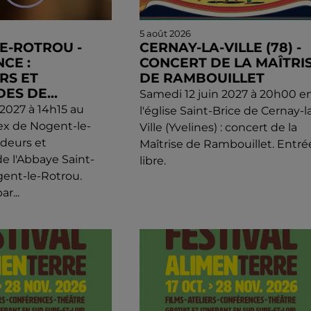
5 août 2026
E-ROTROU -
CERNAY-LA-VILLE (78) -
CE :
CONCERT DE LA MAÎTRI
RS ET
DE RAMBOUILLET
DES DE...
Samedi 12 juin 2027 à 20h00 e
l 2027 à 14h15 au
l'église Saint-Brice de Cernay-l
ex de Nogent-le-
Ville (Yvelines) : concert de la
ndeurs et
Maîtrise de Rambouillet. Entré
de l'Abbaye Saint-
libre.
ent-le-Rotrou.
r...