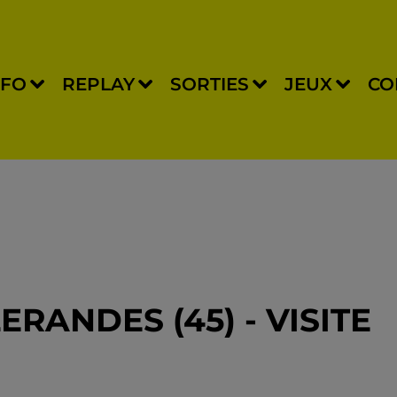
NFO
REPLAY
SORTIES
JEUX
CO
RANDES (45) - VISITE