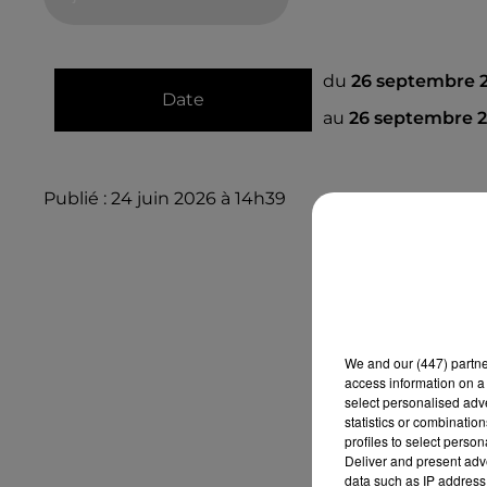
du
26 septembre 2
Date
au
26 septembre 2
Publié : 24 juin 2026 à 14h39
We and
our (447) partn
access information on a 
select personalised ad
statistics or combinatio
profiles to select person
Deliver and present adv
data such as IP address 