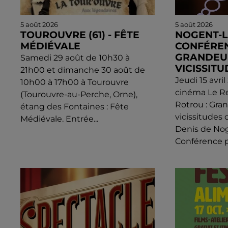
5 août 2026
5 août 2026
TOUROUVRE (61) - FÊTE
NOGENT-L
MÉDIÉVALE
CONFÉREN
GRANDEU
Samedi 29 août de 10h30 à
VICISSITU
21h00 et dimanche 30 août de
Jeudi 15 avri
10h00 à 17h00 à Tourouvre
cinéma Le R
(Tourouvre-au-Perche, Orne),
Rotrou : Gra
étang des Fontaines : Fête
vicissitudes 
Médiévale. Entrée...
Denis de Nog
Conférence pa