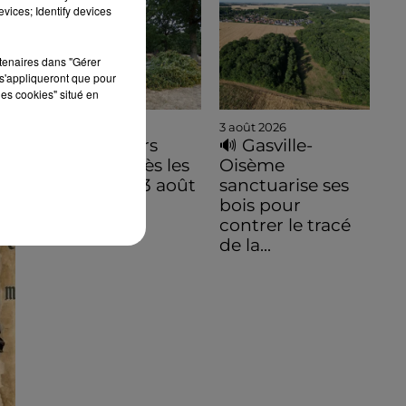
vices; Identify devices
rtenaires dans "Gérer
s'appliqueront que pour
les cookies" situé en
3 août 2026
3 août 2026
De premiers
🔊 Gasville-
dégâts après les
Oisème
orages du 3 août
sanctuarise ses
bois pour
contrer le tracé
de la...