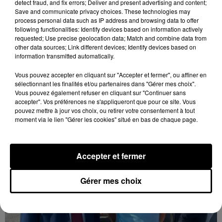
detect fraud, and fix errors; Deliver and present advertising and content;
Save and communicate privacy choices. These technologies may
process personal data such as IP address and browsing data to offer
following functionalities: Identify devices based on information actively
requested; Use precise geolocation data; Match and combine data from
other data sources; Link different devices; Identify devices based on
Bison Futé : un samedi rouge sur les routes
information transmitted automatically.
C'est l'un des week-ends les plus chargés de l'été,
Vous pouvez accepter en cliquant sur "Accepter et fermer", ou affiner en
avec des départs aussi importants que les retours.
sélectionnant les finalités et/ou partenaires dans "Gérer mes choix".
Vous pouvez également refuser en cliquant sur "Continuer sans
accepter". Vos préférences ne s'appliqueront que pour ce site. Vous
pouvez mettre à jour vos choix, ou retirer votre consentement à tout
moment via le lien "Gérer les cookies" situé en bas de chaque page.
Accepter et fermer
Gérer mes choix