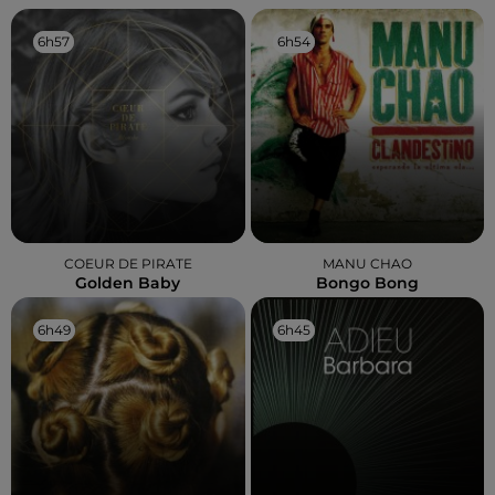
6h57
6h57
6h54
6h54
COEUR DE PIRATE
MANU CHAO
Golden Baby
Bongo Bong
6h49
6h49
6h45
6h45