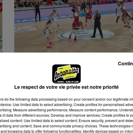
22 décembre 2025
Contin
UN RÉVEIL TROP TARDIF POUR LES
BASKETTEUSES CHARTRAINES
Le CCMBF était opposé à La Roche-Vendée
Le respect de votre vie privée est notre priorité
dimanche au Colisée pour clôturer l'année.
ers
do the following data processing based on your consent and/or our legitimate int
device; Use limited data to select advertising; Create profiles for personalised adver
vertising; Measure advertising performance; Measure content performance; Unders
ns of data from different sources; Develop and improve services; Create profiles to 
alised content; Use limited data to select content; Ensure security, prevent and detect
ertising and content; Save and communicate privacy choices. These technologies
and browsing data to offer following functionalities: Identify devices based on infor