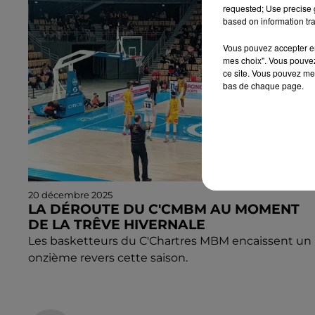
requested; Use precise g
based on information tra
Vous pouvez accepter en 
mes choix". Vous pouvez
ce site. Vous pouvez met
bas de chaque page.
20 décembre 2025
LA DÉROUTE DU C'CMBM AU MOMENT
DE LA TRÊVE HIVERNALE
Les basketteurs du C'Chartres MBM encaissent un
onzième revers cette saison.