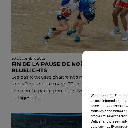
30 décembre 2025
FIN DE LA PAUSE DE NOËL POUR LES
BLUELIGHTS
Les basketteuses chartraines reprennent
l'entraînement ce mardi 30 décembre 2025, après
une courte pause pour fêter Noël. L'objectif : éviter
We and
our (447) partn
l'indigestion...
access information on a 
select personalised ad
statistics or combinatio
profiles to select person
Deliver and present adv
data such as IP address 