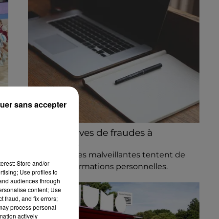
uer sans accepter
Des tentatives de fraudes à
Mainvilliers
Des personnes malveillantes tentent de
erest: Store and/or
voler vos informations personnelles.
tising; Use profiles to
tand audiences through
personalise content; Use
 fraud, and fix errors;
 may process personal
mation actively