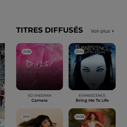
TITRES DIFFUSÉS
Voir plus
2h18
2h18
2h14
2h14
ED SHEERAN
EVANESCENCE
Camera
Bring Me To Life
2h11
2h11
2h08
2h08