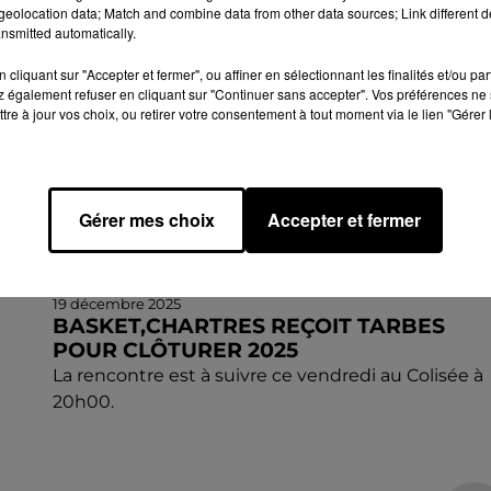
eolocation data; Match and combine data from other data sources; Link different de
nsmitted automatically.
cliquant sur "Accepter et fermer", ou affiner en sélectionnant les finalités et/ou pa
 également refuser en cliquant sur "Continuer sans accepter". Vos préférences ne 
tre à jour vos choix, ou retirer votre consentement à tout moment via le lien "Gérer 
Gérer mes choix
Accepter et fermer
19 décembre 2025
BASKET,CHARTRES REÇOIT TARBES
POUR CLÔTURER 2025
La rencontre est à suivre ce vendredi au Colisée à
20h00.