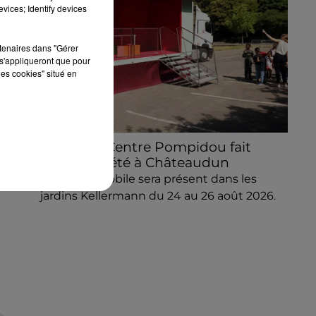
vices; Identify devices
rtenaires dans "Gérer
s'appliqueront que pour
les cookies" situé en
Le MuMo Centre Pompidou fait
escale cet été à Châteaudun
Le Musée Mobile sera présent dans les
jardins Kellermann du 24 au 26 août 2026.