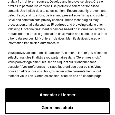
of data from different sources; Develop and improve services; Create
profiles to personalise content; Use profiles to select personalised
content; Use limited data to select content; Ensure security, prevent and
detect fraud, and fix errors; Deliver and present advertising and content;
Save and communicate privacy choices. These technologies may
process personal data such as IP address and browsing data to offer
following functionalities: Identify devices based on information actively
requested; Use precise geolocation data; Match and combine data from
other data sources; Link different devices; Identify devices based on
information transmitted automatically.
Vous pouvez accepter en cliquant sur "Accepter et fermer", ou affiner en
sélectionnant les finalités et/ou partenaires dans "Gérer mes choix".
Vous pouvez également refuser en cliquant sur "Continuer sans
accepter". Vos préférences ne s'appliqueront que pour ce site. Vous
pouvez mettre à jour vos choix, ou retirer votre consentement à tout
moment via le lien "Gérer les cookies" situé en bas de chaque page.
Loir-et-Cher : un pyromane interpellé grâce
au sang-froid des...
Samedi 25 juillet, plus d'une dizaine de feux de
Accepter et fermer
champs et de sous-bois ont été déclenchés dans le
secteur de Fontaine-les-Côteaux, Montoire et Lunay.
Gérer mes choix
Grâce...
LE GRAND FORMAT
Voir plus