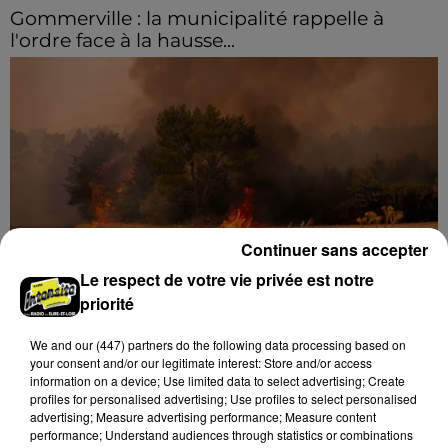
Gommerville : la municipalité rappelle à
l'ordre face à la hausse...
Incrustation de déchets, déjections sur les sites
symboliques et temps communal gaspillé : face à la
hausse des incivilités, la mairie de Gommerville
hausse...
Continuer sans accepter
Le respect de votre vie privée est notre
priorité
Loir-et-Cher : un pyromane interpellé grâce
au sang-froid des...
We and
our (447) partners
do the following data processing based on
your consent and/or our legitimate interest: Store and/or access
Samedi 25 juillet, plus d'une dizaine de feux de
information on a device; Use limited data to select advertising; Create
champs et de sous-bois ont été déclenchés dans le
profiles for personalised advertising; Use profiles to select personalised
secteur de Fontaine-les-Côteaux, Montoire et Lunay.
advertising; Measure advertising performance; Measure content
performance; Understand audiences through statistics or combinations
Grâce...
A LA UNE
Voir plus