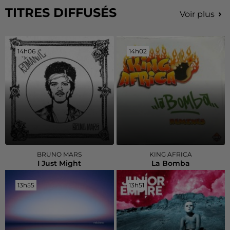
TITRES DIFFUSÉS
Voir plus
14h06
14h06
14h02
14h02
BRUNO MARS
KING AFRICA
I Just Might
La Bomba
13h55
13h55
13h51
13h51