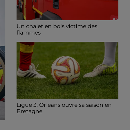
Un chalet en bois victime des
flammes
Le feu s'est déclaré dans la nuit de jeudi à
vendredi à Beaumont-les-Autels.
Ligue 3, Orléans ouvre sa saison en
Bretagne
Le championnat est lancé ce vendredi 7
août, l'USO affronte Concarneau.