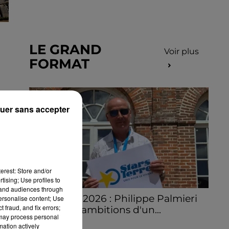
LE GRAND
Voir plus
FORMAT
uer sans accepter
erest: Store and/or
tising; Use profiles to
tand audiences through
Stars'Terre 2026 : Philippe Palmieri
personalise content; Use
 fraud, and fix errors;
dévoile les ambitions d'un...
 may process personal
À quelques semaines de la première
mation actively