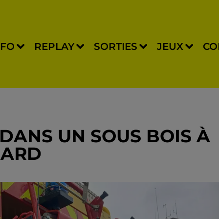
NFO
REPLAY
SORTIES
JEUX
CO
E DANS UN SOUS BOIS À
NARD