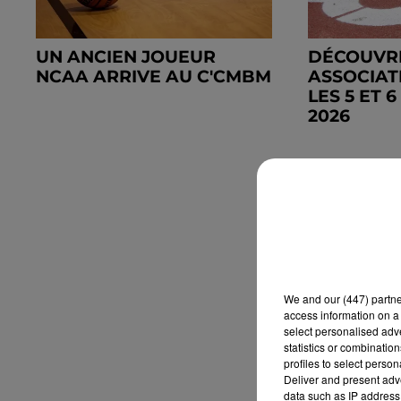
UN ANCIEN JOUEUR
DÉCOUVR
NCAA ARRIVE AU C'CMBM
ASSOCIAT
LES 5 ET 
2026
We and
our (447) partn
access information on a 
select personalised ad
statistics or combinatio
profiles to select person
Deliver and present adv
data such as IP address 