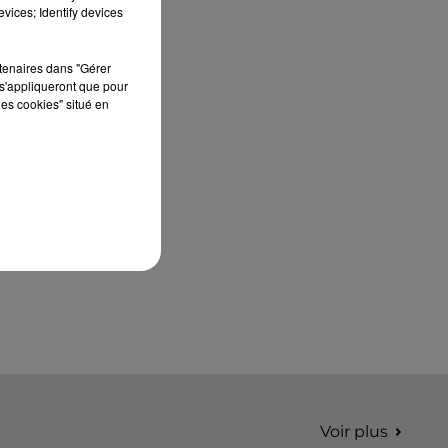
édition de Stars'Terre, organisée du 18 au 20
vices; Identify devices
septembre 2026 au Château de Courtalain,
Philippe Palmieri, président...
rtenaires dans "Gérer
s'appliqueront que pour
les cookies" situé en
Voir plus