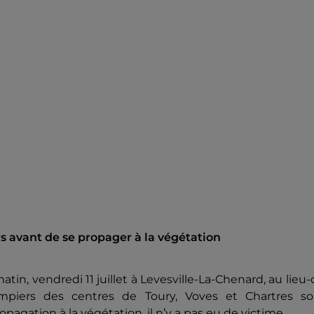
s avant de se propager à la végétation
in, vendredi 11 juillet à Levesville-La-Chenard, au lieu-
ompiers des centres de Toury, Voves et Chartres so
pagation à la végétation, il n’y a pas eu de victime.