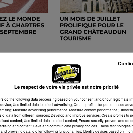
EZ LE MONDE
UN MOIS DE JUILLET
IF À CHARTRES
PROLIFIQUE POUR LE
6 SEPTEMBRE
GRAND CHÂTEAUDUN
TOURISME
Contin
Le respect de votre vie privée est notre priorité
ers
do the following data processing based on your consent and/or our legitimate int
device; Use limited data to select advertising; Create profiles for personalised adver
vertising; Measure advertising performance; Measure content performance; Unders
ns of data from different sources; Develop and improve services; Create profiles to 
alised content; Use limited data to select content; Ensure security, prevent and detect
ertising and content; Save and communicate privacy choices. These technologies
and browsing data to offer following functionalities: Identify devices based on infor