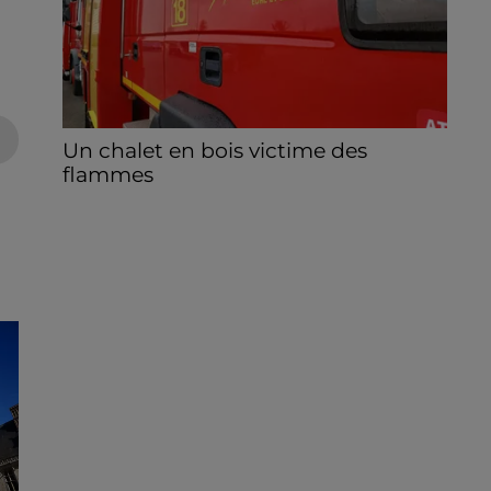
Un chalet en bois victime des
flammes
Le feu s'est déclaré dans la nuit de jeudi à
vendredi à Beaumont-les-Autels.