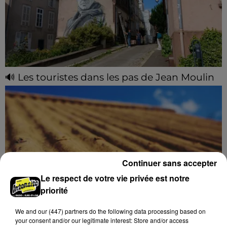
🔊 Les touristes dans les pas de Jean Moulin
Le « tourisme de mémoire » s'invite dans les sorties
estivales de Chartres Tourisme.
Continuer sans accepter
Le respect de votre vie privée est notre
priorité
We and
our (447) partners
do the following data processing based on
Le SICTOM BBI collecte vos déchets
your consent and/or our legitimate interest: Store and/or access