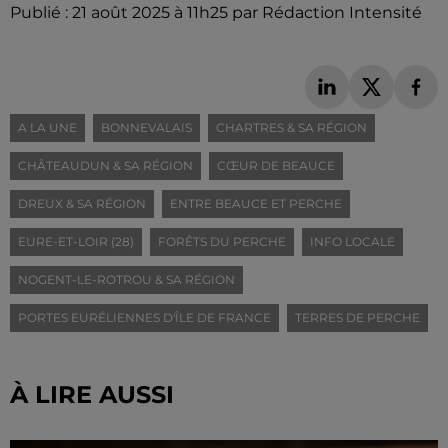
Publié : 21 août 2025 à 11h25 par Rédaction Intensité
A LA UNE
BONNEVALAIS
CHARTRES & SA RÉGION
CHÂTEAUDUN & SA RÉGION
CŒUR DE BEAUCE
DREUX & SA RÉGION
ENTRE BEAUCE ET PERCHE
EURE-ET-LOIR (28)
FORÊTS DU PERCHE
INFO LOCALE
NOGENT-LE-ROTROU & SA RÉGION
PORTES EURÉLIENNES D'ÎLE DE FRANCE
TERRES DE PERCHE
À LIRE AUSSI