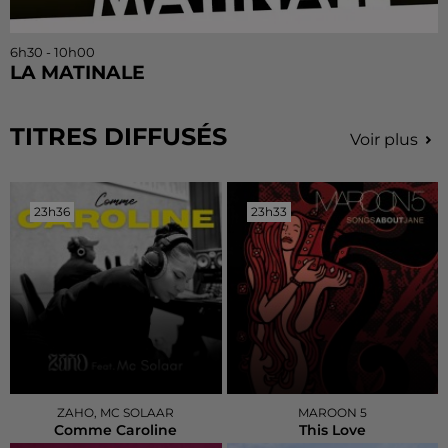
6h30 - 10h00
LA MATINALE
TITRES DIFFUSÉS
Voir plus
23h36
23h36
23h33
23h33
ZAHO, MC SOLAAR
MAROON 5
Comme Caroline
This Love