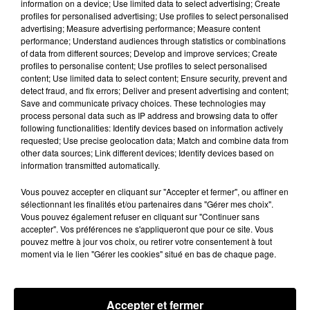
amiantés
information on a device; Use limited data to select advertising; Create
profiles for personalised advertising; Use profiles to select personalised
La collecte se fait sous conditions et pour un nombre
advertising; Measure advertising performance; Measure content
limité de personnes, sur incription.
performance; Understand audiences through statistics or combinations
of data from different sources; Develop and improve services; Create
profiles to personalise content; Use profiles to select personalised
A LA UNE
Voir plus
content; Use limited data to select content; Ensure security, prevent and
detect fraud, and fix errors; Deliver and present advertising and content;
Save and communicate privacy choices. These technologies may
process personal data such as IP address and browsing data to offer
following functionalities: Identify devices based on information actively
requested; Use precise geolocation data; Match and combine data from
other data sources; Link different devices; Identify devices based on
information transmitted automatically.
Vous pouvez accepter en cliquant sur "Accepter et fermer", ou affiner en
sélectionnant les finalités et/ou partenaires dans "Gérer mes choix".
Vous pouvez également refuser en cliquant sur "Continuer sans
accepter". Vos préférences ne s'appliqueront que pour ce site. Vous
pouvez mettre à jour vos choix, ou retirer votre consentement à tout
moment via le lien "Gérer les cookies" situé en bas de chaque page.
Une casse automobile partiellement
embrasée à Auneau
Accepter et fermer