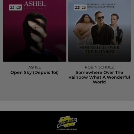
23h29
23h29
23h25
23h25
ASHEL
ROBIN SCHULZ
Open Sky (depuis Toi)
Somewhere Over The
Rainbow What A Wonderful
World