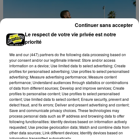
Continuer sans accepter
Le respect de votre vie privée est notre
priorité
We and
our (447) partners
do the following data processing based on
your consent and/or our legitimate interest: Store and/or access
information on a device; Use limited data to select advertising; Create
profiles for personalised advertising; Use profiles to select personalised
advertising; Measure advertising performance; Measure content
performance; Understand audiences through statistics or combinations
of data from different sources; Develop and improve services; Create
profiles to personalise content; Use profiles to select personalised
content; Use limited data to select content; Ensure security, prevent and
UNE JOURNÉE DÉDIÉE AU SPORT-SANTÉ À
detect fraud, and fix errors; Deliver and present advertising and content;
MAINVILLIERS
Save and communicate privacy choices. These technologies may
process personal data such as IP address and browsing data to offer
following functionalities: Identify devices based on information actively
requested; Use precise geolocation data; Match and combine data from
other data sources; Link different devices; Identify devices based on
information transmitted automatically.