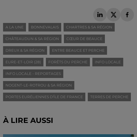
A LA UNE
BONNEVALAIS
CHARTRES & SA RÉGION
CHÂTEAUDUN & SA RÉGION
CŒUR DE BEAUCE
DREUX & SA RÉGION
ENTRE BEAUCE ET PERCHE
EURE-ET-LOIR (28)
FORÊTS DU PERCHE
INFO LOCALE
INFO LOCALE - REPORTAGES
NOGENT-LE-ROTROU & SA RÉGION
PORTES EURÉLIENNES D'ÎLE DE FRANCE
TERRES DE PERCHE
À LIRE AUSSI