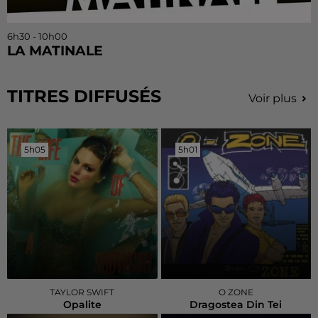
6h30 - 10h00
LA MATINALE
TITRES DIFFUSÉS
Voir plus
5h05
5h05
5h01
5h01
TAYLOR SWIFT
O ZONE
Opalite
Dragostea Din Tei