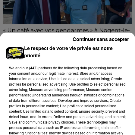
« Un café avec vos gendarmes » à Nogent-le-
Rotrou
Continuer sans accepter
Les gendarmes de la brigade iront à la rencontre de
Le respect de votre vie privée est notre
la population ce samedi 8 août sur le marché de
priorité
Nogent-le-Rotrou de 9h00 à 12h00.
A LA UNE
We and
our (447) partners
do the following data processing based on
Voir plus
your consent and/or our legitimate interest: Store and/or access
information on a device; Use limited data to select advertising; Create
profiles for personalised advertising; Use profiles to select personalised
advertising; Measure advertising performance; Measure content
performance; Understand audiences through statistics or combinations
of data from different sources; Develop and improve services; Create
profiles to personalise content; Use profiles to select personalised
content; Use limited data to select content; Ensure security, prevent and
detect fraud, and fix errors; Deliver and present advertising and content;
Save and communicate privacy choices. These technologies may
process personal data such as IP address and browsing data to offer
following functionalities: Identify devices based on information actively