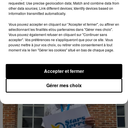
requested; Use precise geolocation data; Match and combine data from
other data sources; Link different devices; Identify devices based on
information transmitted automatically.
Bison Futé : un samedi rouge sur les routes
Vous pouvez accepter en cliquant sur "Accepter et fermer", ou affiner en
sélectionnant les finalités et/ou partenaires dans "Gérer mes choix".
C'est l'un des week-ends les plus chargés de l'été,
Vous pouvez également refuser en cliquant sur "Continuer sans
avec des départs aussi importants que les retours.
accepter". Vos préférences ne s'appliqueront que pour ce site. Vous
pouvez mettre à jour vos choix, ou retirer votre consentement à tout
moment via le lien "Gérer les cookies" situé en bas de chaque page.
LE GRAND FORMAT
Voir plus
Accepter et fermer
Gérer mes choix