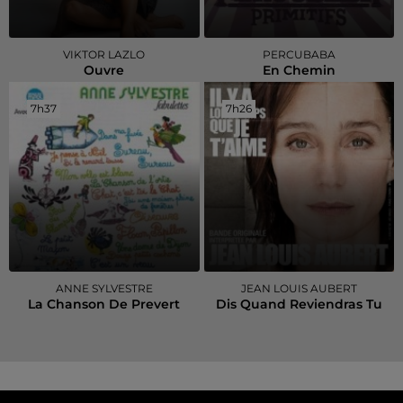
VIKTOR LAZLO
PERCUBABA
Ouvre
En Chemin
7h37
7h37
7h26
7h26
ANNE SYLVESTRE
JEAN LOUIS AUBERT
La Chanson De Prevert
Dis Quand Reviendras Tu