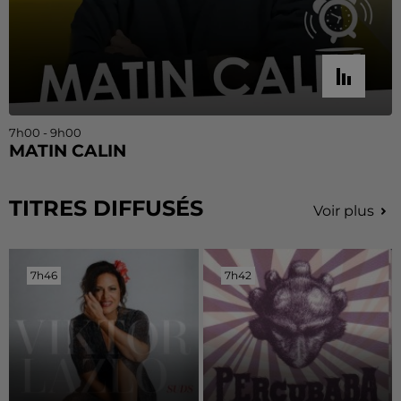
7h00 - 9h00
MATIN CALIN
TITRES DIFFUSÉS
Voir plus
7h46
7h46
7h42
7h42