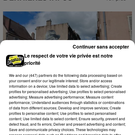
Continuer sans accepter
Le respect de votre vie privée est notre
priorité
We and
our (447) partners
do the following data processing based on
your consent and/or our legitimate interest: Store and/or access
information on a device; Use limited data to select advertising; Create
🔊 Les touristes dans les pas de Jean Moulin
profiles for personalised advertising; Use profiles to select personalised
Le « tourisme de mémoire » s'invite dans les sorties
advertising; Measure advertising performance; Measure content
performance; Understand audiences through statistics or combinations
estivales de Chartres Tourisme.
of data from different sources; Develop and improve services; Create
profiles to personalise content; Use profiles to select personalised
content; Use limited data to select content; Ensure security, prevent and
detect fraud, and fix errors; Deliver and present advertising and content;
Save and communicate privacy choices. These technologies may
process personal data such as IP address and browsing data to offer