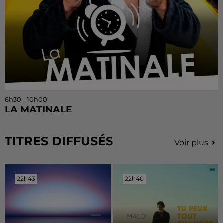
6h30 - 10h00
LA MATINALE
TITRES DIFFUSÉS
Voir plus
22h43
22h43
22h40
22h40