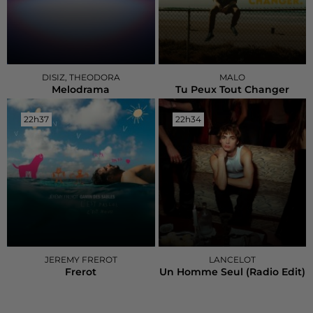
DISIZ, THEODORA
MALO
Melodrama
Tu Peux Tout Changer
22h37
22h37
22h34
22h34
JEREMY FREROT
LANCELOT
Frerot
Un Homme Seul (radio Edit)