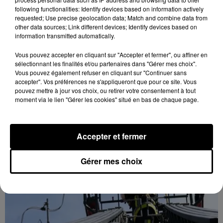
following functionalities: Identify devices based on information actively
requested; Use precise geolocation data; Match and combine data from
other data sources; Link different devices; Identify devices based on
information transmitted automatically.
Vous pouvez accepter en cliquant sur "Accepter et fermer", ou affiner en
Le SICTOM BBI collecte vos déchets
sélectionnant les finalités et/ou partenaires dans "Gérer mes choix".
Vous pouvez également refuser en cliquant sur "Continuer sans
amiantés
accepter". Vos préférences ne s'appliqueront que pour ce site. Vous
La collecte se fait sous conditions et pour un nombre
pouvez mettre à jour vos choix, ou retirer votre consentement à tout
limité de personnes, sur incription.
moment via le lien "Gérer les cookies" situé en bas de chaque page.
A LA UNE
Voir plus
Accepter et fermer
Gérer mes choix