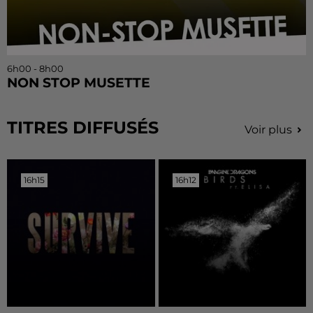
6h00 - 8h00
NON STOP MUSETTE
TITRES DIFFUSÉS
Voir plus
16h15
16h15
16h12
16h12