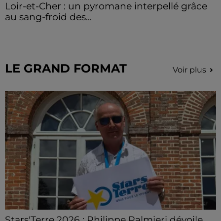
Loir-et-Cher : un pyromane interpellé grâce
au sang-froid des...
Samedi 25 juillet, plus d'une dizaine de feux de
champs et de sous-bois ont été déclenchés dans le
secteur de Fontaine-les-Côteaux, Montoire et Lunay.
Grâce...
LE GRAND FORMAT
Voir plus
Stars'Terre 2026 : Philippe Palmieri dévoile