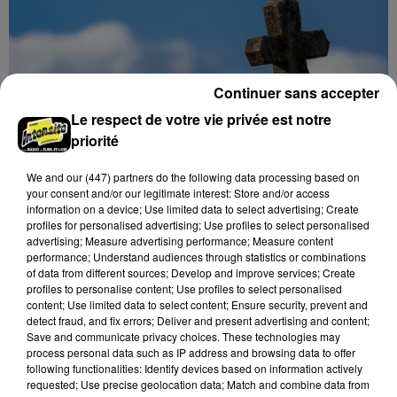
Continuer sans accepter
Le respect de votre vie privée est notre
priorité
We and
our (447) partners
do the following data processing based on
your consent and/or our legitimate interest: Store and/or access
DES VOLS À RÉPÉTITION DANS LE
information on a device; Use limited data to select advertising; Create
CIMETIÈRE DE THIRON-GARDAIS
profiles for personalised advertising; Use profiles to select personalised
advertising; Measure advertising performance; Measure content
performance; Understand audiences through statistics or combinations
of data from different sources; Develop and improve services; Create
DERNIERES INFOS
Voir plus
profiles to personalise content; Use profiles to select personalised
content; Use limited data to select content; Ensure security, prevent and
detect fraud, and fix errors; Deliver and present advertising and content;
Save and communicate privacy choices. These technologies may
process personal data such as IP address and browsing data to offer
following functionalities: Identify devices based on information actively
requested; Use precise geolocation data; Match and combine data from