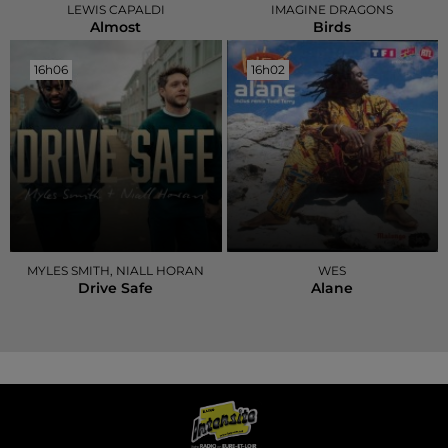
LEWIS CAPALDI
IMAGINE DRAGONS
Almost
Birds
16h06
16h06
16h02
16h02
MYLES SMITH, NIALL HORAN
WES
Drive Safe
Alane