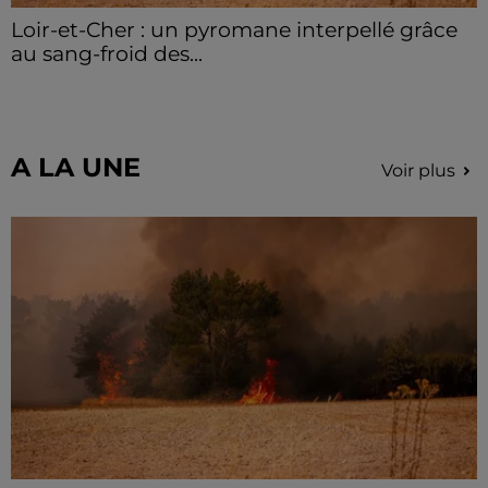
Loir-et-Cher : un pyromane interpellé grâce
au sang-froid des...
Samedi 25 juillet, plus d'une dizaine de feux de
champs et de sous-bois ont été déclenchés dans le
secteur de Fontaine-les-Côteaux, Montoire et Lunay.
Grâce...
A LA UNE
Voir plus