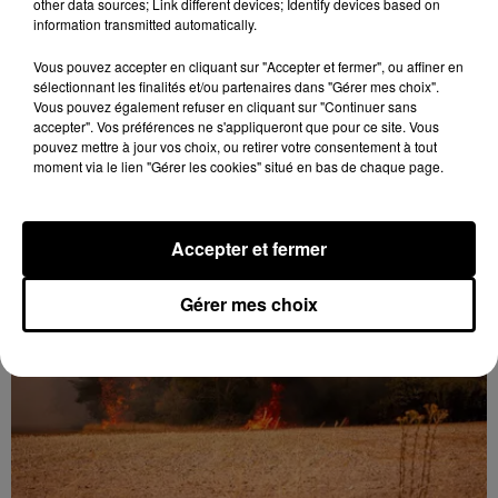
other data sources; Link different devices; Identify devices based on
information transmitted automatically.
Vous pouvez accepter en cliquant sur "Accepter et fermer", ou affiner en
sélectionnant les finalités et/ou partenaires dans "Gérer mes choix".
Vous pouvez également refuser en cliquant sur "Continuer sans
accepter". Vos préférences ne s'appliqueront que pour ce site. Vous
pouvez mettre à jour vos choix, ou retirer votre consentement à tout
moment via le lien "Gérer les cookies" situé en bas de chaque page.
Gommerville : la municipalité rappelle à
l'ordre face à la hausse...
Accepter et fermer
Incrustation de déchets, déjections sur les sites
symboliques et temps communal gaspillé : face à la
hausse des incivilités, la mairie de Gommerville
Gérer mes choix
hausse...