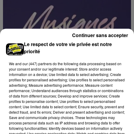
Continuer sans accepter
Le respect de votre vie privée est notre
priorité
We and
our (447) partners
do the following data processing based on
your consent and/or our legitimate interest: Store and/or access
information on a device; Use limited data to select advertising; Create
profiles for personalised advertising; Use profiles to select personalised
advertising; Measure advertising performance; Measure content
performance; Understand audiences through statistics or combinations
of data from different sources; Develop and improve services; Create
profiles to personalise content; Use profiles to select personalised
11h28
ORLÉANS (45) - FESTIVAL MUSIQUES
content; Use limited data to select content; Ensure security, prevent and
detect fraud, and fix errors; Deliver and present advertising and content;
PLURI'ELLES
Save and communicate privacy choices. These technologies may
Du 3 au 7 février à Orléans (Loiret) : Festival musiques
process personal data such as IP address and browsing data to offer
Pluri'Elles.
following functionalities: Identify devices based on information actively
requested; Use precise geolocation data; Match and combine data from