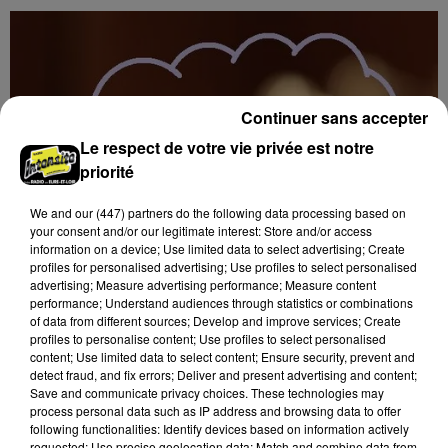
Continuer sans accepter
Le respect de votre vie privée est notre
priorité
We and
our (447) partners
do the following data processing based on
your consent and/or our legitimate interest: Store and/or access
information on a device; Use limited data to select advertising; Create
profiles for personalised advertising; Use profiles to select personalised
advertising; Measure advertising performance; Measure content
performance; Understand audiences through statistics or combinations
of data from different sources; Develop and improve services; Create
profiles to personalise content; Use profiles to select personalised
7 août 2026
content; Use limited data to select content; Ensure security, prevent and
BLOIS (41) - CONFÉRENCE : L’ÉPOPÉE DES
detect fraud, and fix errors; Deliver and present advertising and content;
TERRE-NEUVAS
Save and communicate privacy choices. These technologies may
process personal data such as IP address and browsing data to offer
Jeudi 11 février 2027 à 14h30 à l'auditorium Samuel
following functionalities: Identify devices based on information actively
Paty, bibliothèque Abbé-Grégoire de Blois (Loir-et-
requested; Use precise geolocation data; Match and combine data from