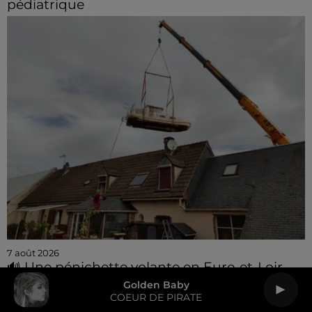
pédiatrique
7 août 2026
🔊 Une pénichette volante en Eure-et-Loir
Golden Baby
COEUR DE PIRATE