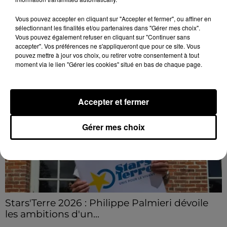
C'est l'un des week-ends les plus chargés de l'été,
avec des départs aussi importants que les retours.
Vous pouvez accepter en cliquant sur "Accepter et fermer", ou affiner en
sélectionnant les finalités et/ou partenaires dans "Gérer mes choix".
Vous pouvez également refuser en cliquant sur "Continuer sans
LE GRAND FORMAT
accepter". Vos préférences ne s'appliqueront que pour ce site. Vous
Voir plus
pouvez mettre à jour vos choix, ou retirer votre consentement à tout
moment via le lien "Gérer les cookies" situé en bas de chaque page.
Accepter et fermer
Gérer mes choix
Stars'Terre 2026 : Philippe Palmieri dévoile
les ambitions d'un...
À quelques semaines de la première édition de