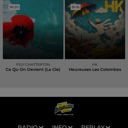
8h20
8h20
8h16
8h16
FEU! CHATTERTON
HK
Ce Qu On Devient (la Cle)
Heureuses Les Colombes
RADIO
INFO
REPLAY