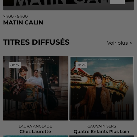
7h00 - 9h00
MATIN CALIN
TITRES DIFFUSÉS
Voir plus
8h37
8h37
8h26
8h26
LAURA ANGLADE
GAUVAIN SERS
Chez Laurette
Quatre Enfants Plus Loin