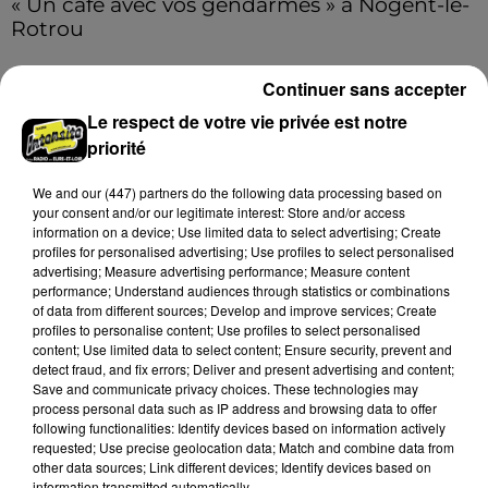
« Un café avec vos gendarmes » à Nogent-le-
Rotrou
Les gendarmes de la brigade iront à la rencontre de
la population ce samedi 8 août sur le marché de
Continuer sans accepter
Nogent-le-Rotrou de 9h00 à 12h00.
Le respect de votre vie privée est notre
A LA UNE
priorité
Voir plus
We and
our (447) partners
do the following data processing based on
your consent and/or our legitimate interest: Store and/or access
information on a device; Use limited data to select advertising; Create
profiles for personalised advertising; Use profiles to select personalised
advertising; Measure advertising performance; Measure content
performance; Understand audiences through statistics or combinations
of data from different sources; Develop and improve services; Create
profiles to personalise content; Use profiles to select personalised
content; Use limited data to select content; Ensure security, prevent and
detect fraud, and fix errors; Deliver and present advertising and content;
Save and communicate privacy choices. These technologies may
process personal data such as IP address and browsing data to offer
following functionalities: Identify devices based on information actively
requested; Use precise geolocation data; Match and combine data from
other data sources; Link different devices; Identify devices based on
Bison Futé : un samedi rouge sur les routes
information transmitted automatically.