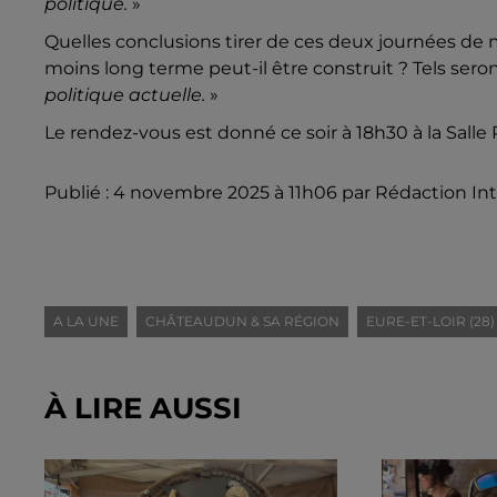
politique.
»
Quelles conclusions tirer de ces deux journées de m
moins long terme peut-il être construit ?
Tels sero
politique actuelle.
»
Le rendez-vous est donné ce soir à 18h30 à la Sall
Publié : 4 novembre 2025 à 11h06 par Rédaction In
A LA UNE
CHÂTEAUDUN & SA RÉGION
EURE-ET-LOIR (28)
À LIRE AUSSI