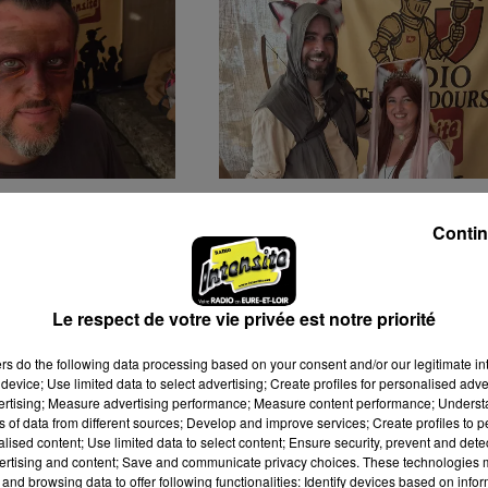
X LAINES DE
FOIRE AUX LAINES DE
UN : LA
CHÂTEAUDUN : MATTHI
Contin
E AOUTA FAIT
ET STÉPHANIE DONNEN
E...
VIE...
Le respect de votre vie privée est notre priorité
ers
do the following data processing based on your consent and/or our legitimate int
device; Use limited data to select advertising; Create profiles for personalised adver
vertising; Measure advertising performance; Measure content performance; Unders
ns of data from different sources; Develop and improve services; Create profiles to 
alised content; Use limited data to select content; Ensure security, prevent and detect
ertising and content; Save and communicate privacy choices. These technologies
and browsing data to offer following functionalities: Identify devices based on infor