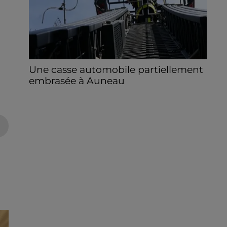
Une casse automobile partiellement
embrasée à Auneau
« chômage technique pour neuf personnes
» après le sinistre, qui a également fait un
blessé.