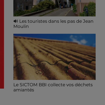
🔊 Les touristes dans les pas de Jean
Moulin
Le « tourisme de mémoire » s'invite dans
les sorties estivales de Chartres Tourisme.
Le SICTOM BBI collecte vos déchets
amiantés
La collecte se fait sous conditions et pour
un nombre limité de personnes, sur