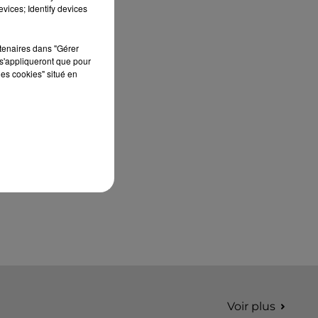
édition de Stars'Terre, organisée du 18 au 20
vices; Identify devices
septembre 2026 au Château de Courtalain,
Philippe Palmieri, président...
rtenaires dans "Gérer
s'appliqueront que pour
les cookies" situé en
Voir plus