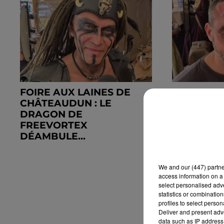
FOIRE AUX LAINES DE
FOIRE AU
CHÂTEAUDUN : LE
CHÂTEAUD
DRAGON DE
COMPAGNI
FREEVORTEX
VOYAGER L
DÉAMBULE...
We and
our (447) partn
access information on a 
select personalised ad
statistics or combinatio
profiles to select person
Deliver and present adv
data such as IP address 