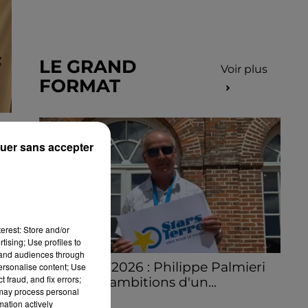
LE GRAND
Voir plus
FORMAT
EU
uer sans accepter
T
erest: Store and/or
tising; Use profiles to
tand audiences through
Stars'Terre 2026 : Philippe Palmieri
personalise content; Use
 fraud, and fix errors;
dévoile les ambitions d'un...
 may process personal
À quelques semaines de la première
mation actively