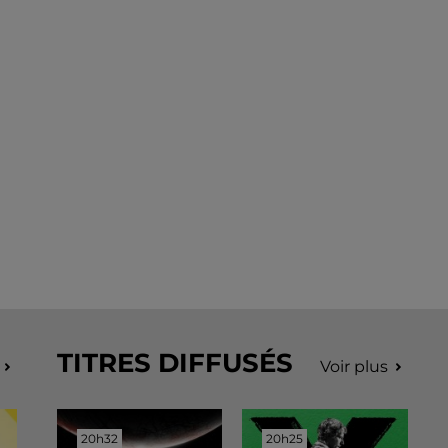
TITRES DIFFUSÉS
Voir plus
20h32
20h32
20h25
20h25