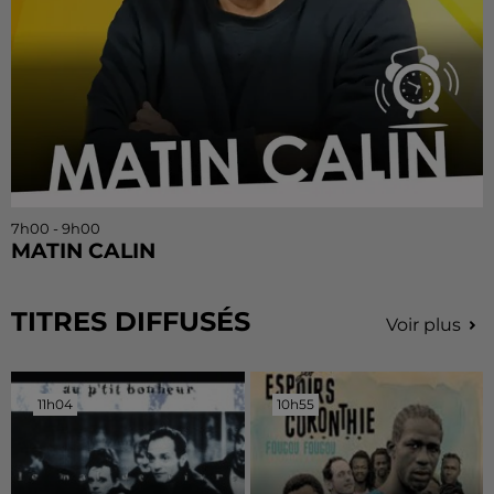
7h00 - 9h00
MATIN CALIN
TITRES DIFFUSÉS
Voir plus
11h04
11h04
10h55
10h55