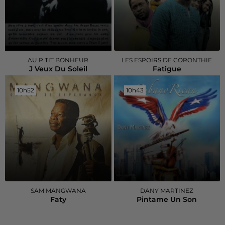
AU P TIT BONHEUR
LES ESPOIRS DE CORONTHIE
J Veux Du Soleil
Fatigue
10h52
10h52
10h43
10h43
SAM MANGWANA
DANY MARTINEZ
Faty
Pintame Un Son