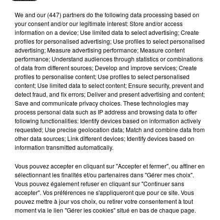
We and
our (447) partners
do the following data processing based on
your consent and/or our legitimate interest: Store and/or access
information on a device; Use limited data to select advertising; Create
profiles for personalised advertising; Use profiles to select personalised
advertising; Measure advertising performance; Measure content
Stars'Terre 2026 : Philippe Palmieri dévoile
performance; Understand audiences through statistics or combinations
les ambitions d'un...
of data from different sources; Develop and improve services; Create
À quelques semaines de la première édition de
profiles to personalise content; Use profiles to select personalised
content; Use limited data to select content; Ensure security, prevent and
Stars'Terre, organisée du 18 au 20 septembre 2026 au
detect fraud, and fix errors; Deliver and present advertising and content;
Château de Courtalain, Philippe Palmieri, président...
Save and communicate privacy choices. These technologies may
process personal data such as IP address and browsing data to offer
LES JEUX
Voir plus
following functionalities: Identify devices based on information actively
requested; Use precise geolocation data; Match and combine data from
other data sources; Link different devices; Identify devices based on
information transmitted automatically.
Vous pouvez accepter en cliquant sur "Accepter et fermer", ou affiner en
sélectionnant les finalités et/ou partenaires dans "Gérer mes choix".
Vous pouvez également refuser en cliquant sur "Continuer sans
accepter". Vos préférences ne s'appliqueront que pour ce site. Vous
pouvez mettre à jour vos choix, ou retirer votre consentement à tout
moment via le lien "Gérer les cookies" situé en bas de chaque page.