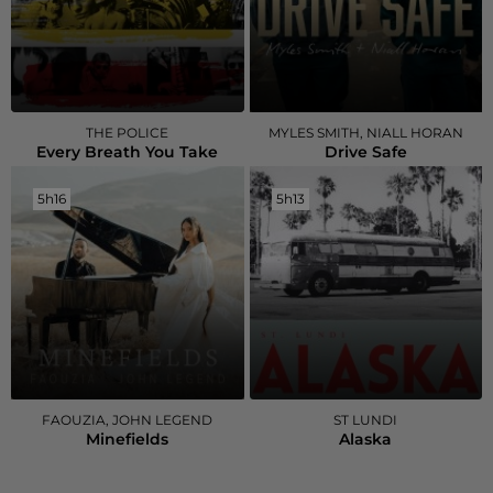
THE POLICE
MYLES SMITH, NIALL HORAN
Every Breath You Take
Drive Safe
5h16
5h16
5h13
5h13
FAOUZIA, JOHN LEGEND
ST LUNDI
Minefields
Alaska