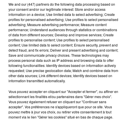
We and
our (447) partners
do the following data processing based on
your consent and/or our legitimate interest: Store and/or access
information on a device; Use limited data to select advertising; Create
profiles for personalised advertising; Use profiles to select personalised
advertising; Measure advertising performance; Measure content
performance; Understand audiences through statistics or combinations
of data from different sources; Develop and improve services; Create
profiles to personalise content; Use profiles to select personalised
Intégrez le plus grand chœur d'Europe pour
content; Use limited data to select content; Ensure security, prevent and
detect fraud, and fix errors; Deliver and present advertising and content;
un concert exceptionnel...
Save and communicate privacy choices. These technologies may
Vous pouvez donner de la voix en devenant choriste
process personal data such as IP address and browsing data to offer
pour un concert à venir au Colisée.
following functionalities: Identify devices based on information actively
requested; Use precise geolocation data; Match and combine data from
other data sources; Link different devices; Identify devices based on
A LA UNE
information transmitted automatically.
Voir plus
Vous pouvez accepter en cliquant sur "Accepter et fermer", ou affiner en
sélectionnant les finalités et/ou partenaires dans "Gérer mes choix".
Vous pouvez également refuser en cliquant sur "Continuer sans
accepter". Vos préférences ne s'appliqueront que pour ce site. Vous
pouvez mettre à jour vos choix, ou retirer votre consentement à tout
moment via le lien "Gérer les cookies" situé en bas de chaque page.