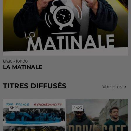
6h30 - 10h00
LA MATINALE
TITRES DIFFUSÉS
Voir plus
5h26
5h26
5h23
5h23