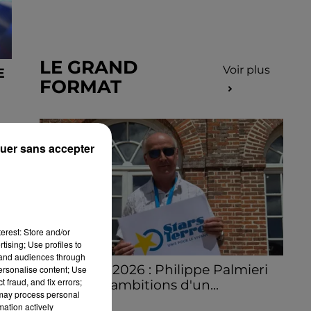
LE GRAND
Voir plus
E
FORMAT
uer sans accepter
erest: Store and/or
tising; Use profiles to
tand audiences through
Stars'Terre 2026 : Philippe Palmieri
personalise content; Use
 fraud, and fix errors;
dévoile les ambitions d'un...
 may process personal
À quelques semaines de la première
mation actively