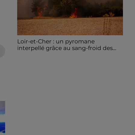
Loir-et-Cher : un pyromane
interpellé grâce au sang-froid des...
Samedi 25 juillet, plus d'une dizaine de feux
de champs et de sous-bois ont été
déclenchés dans le secteur de Fontaine-
les-Côteaux, Montoire et Lunay. Grâce...