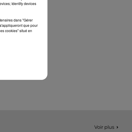
édition de Stars'Terre, organisée du 18 au 20
vices; Identify devices
septembre 2026 au Château de Courtalain,
Philippe Palmieri, président...
rtenaires dans "Gérer
s'appliqueront que pour
les cookies" situé en
Voir plus