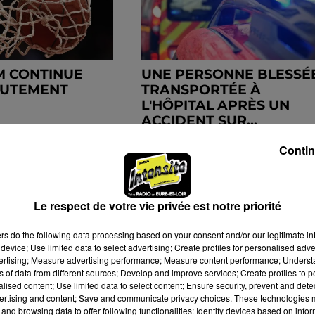
M CONTINUE
UNE PERSONNE BLESSÉ
RUTEMENT
TRANSPORTÉE À
L'HÔPITAL APRÈS UN
ACCIDENT SUR...
Contin
Le respect de votre vie privée est notre priorité
ers
do the following data processing based on your consent and/or our legitimate int
device; Use limited data to select advertising; Create profiles for personalised adver
vertising; Measure advertising performance; Measure content performance; Unders
ns of data from different sources; Develop and improve services; Create profiles to 
alised content; Use limited data to select content; Ensure security, prevent and detect
ertising and content; Save and communicate privacy choices. These technologies
and browsing data to offer following functionalities: Identify devices based on infor