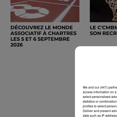
DÉCOUVREZ LE MONDE
LE C'CMB
ASSOCIATIF À CHARTRES
SON REC
LES 5 ET 6 SEPTEMBRE
2026
We and
our (447) partn
access information on a 
select personalised ad
statistics or combinatio
profiles to select person
Deliver and present adv
data such as IP address 