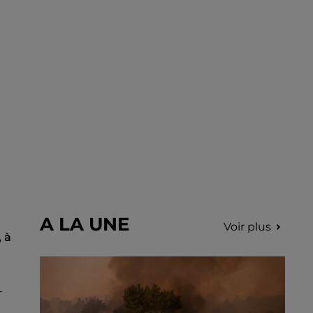
déclenchés dans le secteur de Fontaine-
les-Côteaux, Montoire et Lunay. Grâce...
A LA UNE
Voir plus
 à
-