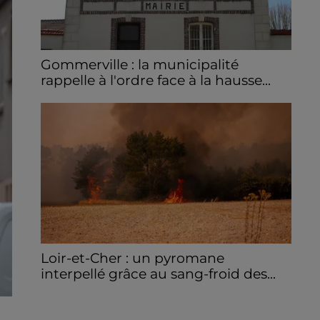
Gommerville : la municipalité
rappelle à l'ordre face à la hausse...
Incrustation de déchets, déjections sur les
sites symboliques et temps communal
gaspillé : face à la hausse des incivilités, la
mairie de Gommerville hausse...
Loir-et-Cher : un pyromane
interpellé grâce au sang-froid des...
Samedi 25 juillet, plus d'une dizaine de feux
de champs et de sous-bois ont été