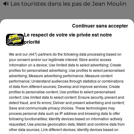
🔊 Les touristes dans les pas de Jean Moulin
Le « tourisme de mémoire » s'invite dans les sorties
estivales de Chartres Tourisme.
Continuer sans accepter
A LA UNE
Le respect de votre vie privée est notre
Voir plus
priorité
We and
our (447) partners
do the following data processing based on
your consent and/or our legitimate interest: Store and/or access
information on a device; Use limited data to select advertising; Create
profiles for personalised advertising; Use profiles to select personalised
advertising; Measure advertising performance; Measure content
performance; Understand audiences through statistics or combinations
of data from different sources; Develop and improve services; Create
profiles to personalise content; Use profiles to select personalised
content; Use limited data to select content; Ensure security, prevent and
detect fraud, and fix errors; Deliver and present advertising and content;
Save and communicate privacy choices. These technologies may
process personal data such as IP address and browsing data to offer
following functionalities: Identify devices based on information actively
requested; Use precise geolocation data; Match and combine data from
Près d'une vingtaine de pompiers mobilisés
other data sources; Link different devices; Identify devices based on
pour un feu à...