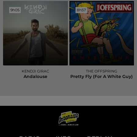
9h05
9h05
8h57
8h57
KENDJI GIRAC
THE OFFSPRING
Andalouse
Pretty Fly (for A White Guy)