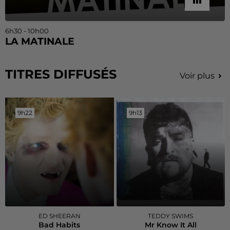
6h30 - 10h00
LA MATINALE
TITRES DIFFUSÉS
Voir plus
9h22
9h22
9h13
9h13
ED SHEERAN
TEDDY SWIMS
Bad Habits
Mr Know It All