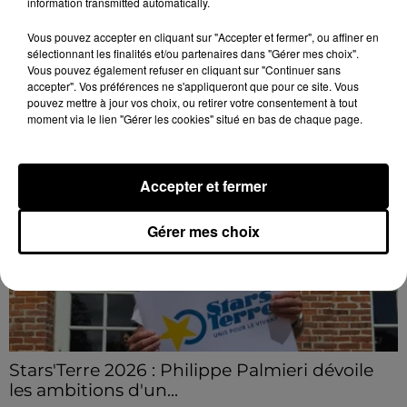
information transmitted automatically.
Un stock de caisses en bois a pris feu et s'est propagé
Vous pouvez accepter en cliquant sur "Accepter et fermer", ou affiner en
à des herbes sèches.
sélectionnant les finalités et/ou partenaires dans "Gérer mes choix".
Vous pouvez également refuser en cliquant sur "Continuer sans
accepter". Vos préférences ne s'appliqueront que pour ce site. Vous
LE GRAND FORMAT
Voir plus
pouvez mettre à jour vos choix, ou retirer votre consentement à tout
moment via le lien "Gérer les cookies" situé en bas de chaque page.
Accepter et fermer
Gérer mes choix
Stars'Terre 2026 : Philippe Palmieri dévoile
les ambitions d'un...