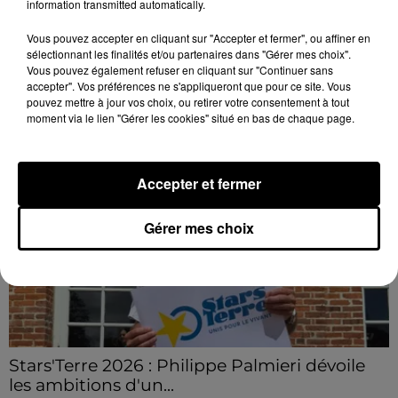
accident sur l'A10
information transmitted automatically.
Le choc a eu lieu dans la matinée, vendredi 7 août à
Vous pouvez accepter en cliquant sur "Accepter et fermer", ou affiner en
hauteur de Sainville en direction d'Orléans.
sélectionnant les finalités et/ou partenaires dans "Gérer mes choix".
Vous pouvez également refuser en cliquant sur "Continuer sans
accepter". Vos préférences ne s'appliqueront que pour ce site. Vous
LE GRAND FORMAT
Voir plus
pouvez mettre à jour vos choix, ou retirer votre consentement à tout
moment via le lien "Gérer les cookies" situé en bas de chaque page.
Accepter et fermer
Gérer mes choix
Stars'Terre 2026 : Philippe Palmieri dévoile
les ambitions d'un...