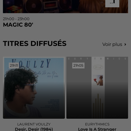
21h00 - 23h00
MAGIC 80'
TITRES DIFFUSÉS
Voir plus
21h11
21h11
21h05
21h05
LAURENT VOULZY
EURYTHMICS
Desir, Desir (1984)
Love Is A Stranger