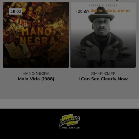
21h03
21h03
20h57
20h57
MANO NEGRA
JIMMY CLIFF
Mala Vida (1988)
I Can See Clearly Now