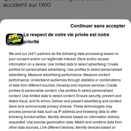
accident sur l'A10
Le choc a eu lieu dans la matinée, vendredi 7 août à
hauteur de Sainville en direction d'Orléans.
Continuer sans accepter
Le respect de votre vie privée est notre
A LA UNE
Voir plus
priorité
We and
our (447) partners
do the following data processing based on
your consent and/or our legitimate interest: Store and/or access
information on a device; Use limited data to select advertising; Create
profiles for personalised advertising; Use profiles to select personalised
advertising; Measure advertising performance; Measure content
performance; Understand audiences through statistics or combinations
of data from different sources; Develop and improve services; Create
profiles to personalise content; Use profiles to select personalised
content; Use limited data to select content; Ensure security, prevent and
detect fraud, and fix errors; Deliver and present advertising and content;
Save and communicate privacy choices. These technologies may
process personal data such as IP address and browsing data to offer
following functionalities: Identify devices based on information actively
requested; Use precise geolocation data; Match and combine data from
Quatre blessés dont un grave dans un
other data sources; Link different devices; Identify devices based on