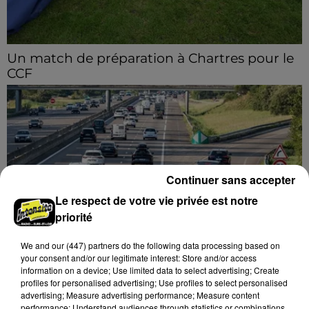
Un match de préparation à Chartres pour le
CCF
Le C'Chartres Football reçoit, samedi 8 août les U19
Nationaux de l’US Orléans.
Continuer sans accepter
Le respect de votre vie privée est notre
priorité
We and
our (447) partners
do the following data processing based on
your consent and/or our legitimate interest: Store and/or access
Bison Futé : un samedi rouge sur les routes
information on a device; Use limited data to select advertising; Create
C'est l'un des week-ends les plus chargés de l'été,
profiles for personalised advertising; Use profiles to select personalised
advertising; Measure advertising performance; Measure content
avec des départs aussi importants que les retours.
performance; Understand audiences through statistics or combinations