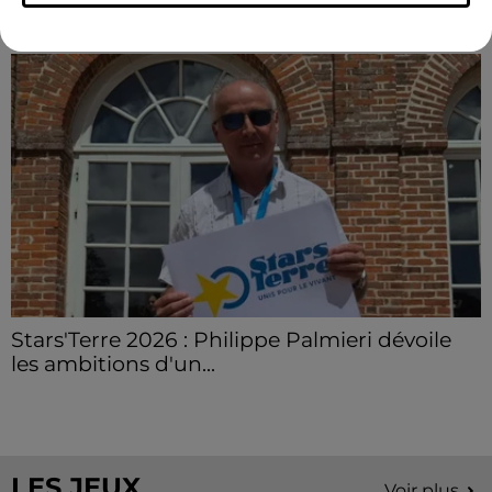
LE GRAND FORMAT
Voir plus
Stars'Terre 2026 : Philippe Palmieri dévoile
les ambitions d'un...
À quelques semaines de la première édition de
Stars'Terre, organisée du 18 au 20 septembre 2026 au
Château de Courtalain, Philippe Palmieri, président...
LES JEUX
Voir plus