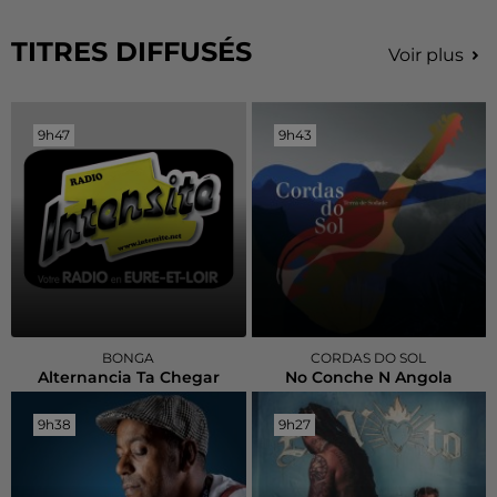
TITRES DIFFUSÉS
Voir plus
9h47
9h47
9h43
9h43
BONGA
CORDAS DO SOL
Alternancia Ta Chegar
No Conche N Angola
9h38
9h38
9h27
9h27