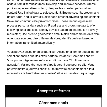
of data from different sources; Develop and improve services; Create
profiles to personalise content; Use profiles to select personalised
A LA UNE
Voir plus
content; Use limited data to select content; Ensure security, prevent and
detect fraud, and fix errors; Deliver and present advertising and content;
Save and communicate privacy choices. These technologies may
process personal data such as IP address and browsing data to offer
following functionalities: Identify devices based on information actively
requested; Use precise geolocation data; Match and combine data from
other data sources; Link different devices; Identify devices based on
information transmitted automatically.
Vous pouvez accepter en cliquant sur "Accepter et fermer", ou affiner en
sélectionnant les finalités et/ou partenaires dans "Gérer mes choix".
Vous pouvez également refuser en cliquant sur "Continuer sans
accepter". Vos préférences ne s'appliqueront que pour ce site. Vous
pouvez mettre à jour vos choix, ou retirer votre consentement à tout
moment via le lien "Gérer les cookies" situé en bas de chaque page.
Bison Futé : un samedi rouge sur les routes
C'est l'un des week-ends les plus chargés de l'été,
Accepter et fermer
avec des départs aussi importants que les retours.
Gérer mes choix