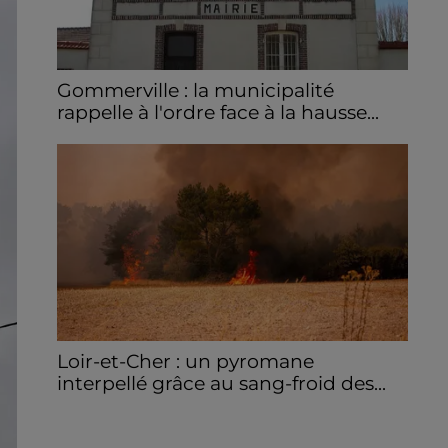
Gommerville : la municipalité
rappelle à l'ordre face à la hausse...
Incrustation de déchets, déjections sur les
sites symboliques et temps communal
gaspillé : face à la hausse des incivilités, la
mairie de Gommerville hausse...
Loir-et-Cher : un pyromane
interpellé grâce au sang-froid des...
Samedi 25 juillet, plus d'une dizaine de feux
de champs et de sous-bois ont été