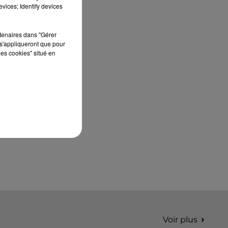
édition de Stars'Terre, organisée du 18 au 20
vices; Identify devices
septembre 2026 au Château de Courtalain,
Philippe Palmieri, président...
rtenaires dans "Gérer
s'appliqueront que pour
les cookies" situé en
Voir plus