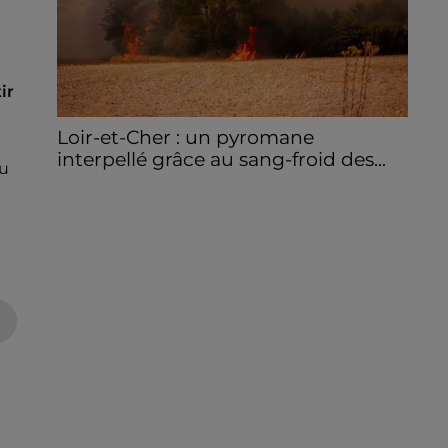
ir
Loir-et-Cher : un pyromane
interpellé grâce au sang-froid des...
du
Samedi 25 juillet, plus d'une dizaine de feux
de champs et de sous-bois ont été
déclenchés dans le secteur de Fontaine-
les-Côteaux, Montoire et Lunay. Grâce...