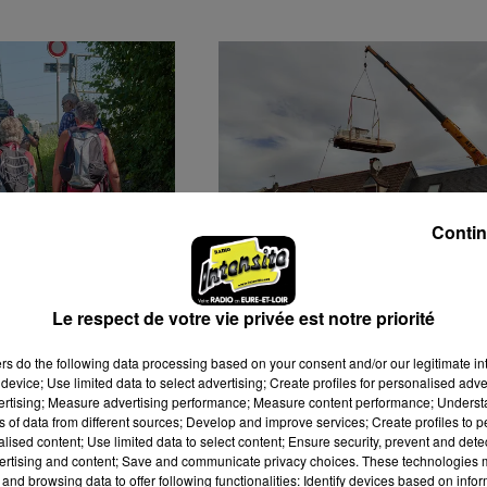
Contin
HE SOLIDAIRE
🔊 UNE PÉNICHETTE
E CANCER
VOLANTE EN EURE-ET-
Le respect de votre vie privée est notre priorité
QUE
LOIR
ers
do the following data processing based on your consent and/or our legitimate int
device; Use limited data to select advertising; Create profiles for personalised adver
vertising; Measure advertising performance; Measure content performance; Unders
ns of data from different sources; Develop and improve services; Create profiles to 
alised content; Use limited data to select content; Ensure security, prevent and detect
ertising and content; Save and communicate privacy choices. These technologies
and browsing data to offer following functionalities: Identify devices based on infor