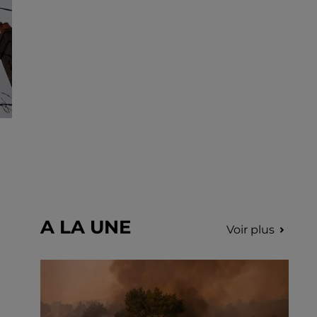
déclenchés dans le secteur de Fontaine-
les-Côteaux, Montoire et Lunay. Grâce...
A LA UNE
Voir plus