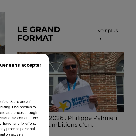
LE GRAND
Voir plus
FORMAT
uer sans accepter
erest: Store and/or
tising; Use profiles to
tand audiences through
Stars'Terre 2026 : Philippe Palmieri
personalise content; Use
 fraud, and fix errors;
dévoile les ambitions d'un...
 may process personal
À quelques semaines de la première
mation actively