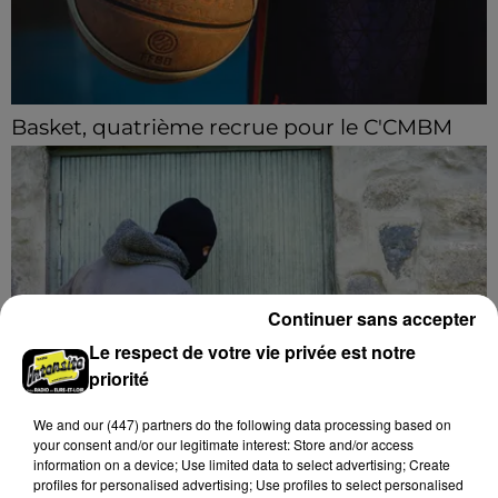
Basket, quatrième recrue pour le C'CMBM
Le club chartrain annonce l'arrivée de Jonathan
Mkamba en provenance de Pau.
Continuer sans accepter
Le respect de votre vie privée est notre
priorité
We and
our (447) partners
do the following data processing based on
La commune de Soulaires appelle à la
your consent and/or our legitimate interest: Store and/or access
vigilance après une tentative...
information on a device; Use limited data to select advertising; Create
profiles for personalised advertising; Use profiles to select personalised
La mairie a communiqué sur ses réseaux après avoir