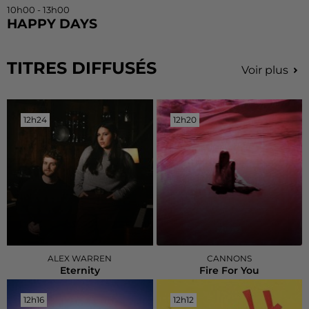
10h00 - 13h00
HAPPY DAYS
TITRES DIFFUSÉS
Voir plus
12h24
12h24
12h20
12h20
ALEX WARREN
CANNONS
Eternity
Fire For You
12h16
12h16
12h12
12h12