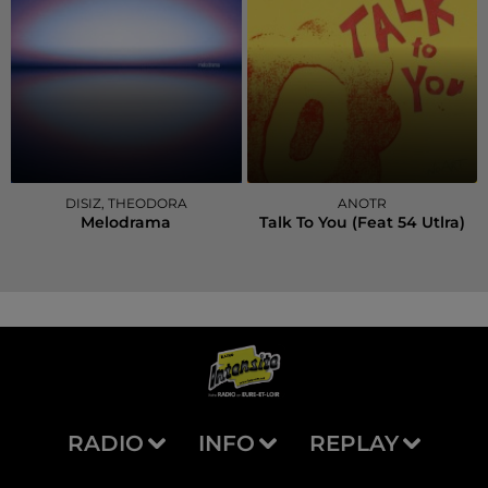
DISIZ, THEODORA
ANOTR
Melodrama
Talk To You (feat 54 Utlra)
RADIO
INFO
REPLAY