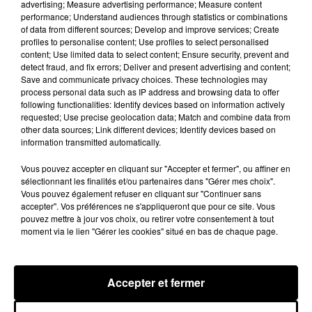
advertising; Measure advertising performance; Measure content
été prévenue par la gendarmerie.
performance; Understand audiences through statistics or combinations
of data from different sources; Develop and improve services; Create
profiles to personalise content; Use profiles to select personalised
A LA UNE
Voir plus
content; Use limited data to select content; Ensure security, prevent and
detect fraud, and fix errors; Deliver and present advertising and content;
Save and communicate privacy choices. These technologies may
process personal data such as IP address and browsing data to offer
following functionalities: Identify devices based on information actively
requested; Use precise geolocation data; Match and combine data from
other data sources; Link different devices; Identify devices based on
information transmitted automatically.
Vous pouvez accepter en cliquant sur "Accepter et fermer", ou affiner en
sélectionnant les finalités et/ou partenaires dans "Gérer mes choix".
Vous pouvez également refuser en cliquant sur "Continuer sans
accepter". Vos préférences ne s'appliqueront que pour ce site. Vous
pouvez mettre à jour vos choix, ou retirer votre consentement à tout
moment via le lien "Gérer les cookies" situé en bas de chaque page.
La commune de Soulaires appelle à la
vigilance après une tentative...
Accepter et fermer
La mairie a communiqué sur ses réseaux après avoir
été prévenue par la gendarmerie.