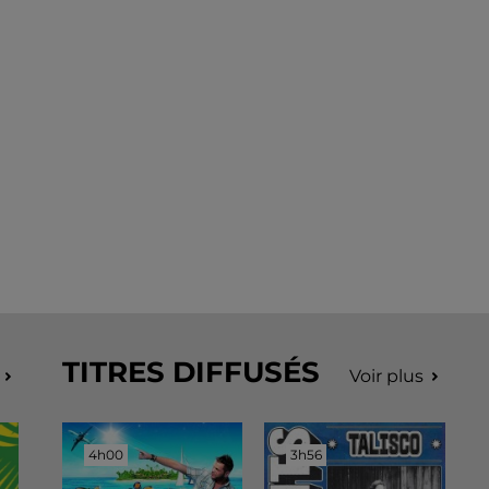
TITRES DIFFUSÉS
Voir plus
4h00
4h00
3h56
3h56