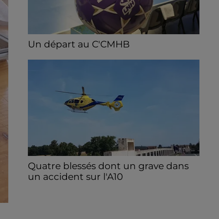
Un départ au C'CMHB
Le club chartrain a officialisé, vendredi 7
août, le départ de Guilherme Borges.
Quatre blessés dont un grave dans
un accident sur l'A10
Le choc a eu lieu dans la matinée, vendredi
7 août à hauteur de Sainville en direction
d'Orléans.