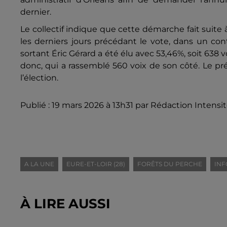
dernier.
Le collectif indique que cette démarche fait suite 
les derniers jours précédant le vote, dans un cont
sortant Éric Gérard a été élu avec 53,46%, soit 638 v
donc, qui a rassemblé 560 voix de son côté. Le pré
l’élection.
Publié : 19 mars 2026 à 13h31 par Rédaction Intensi
A LA UNE
EURE-ET-LOIR (28)
FORÊTS DU PERCHE
INF
À LIRE AUSSI