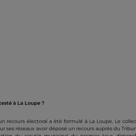
ntesté à La Loupe ?
n recours électoral a été formulé à La Loupe. Le collec
sur ses réseaux avoir déposé un recours auprès du Tribu
ulation du scrutin municipal du premier tour, dimanc