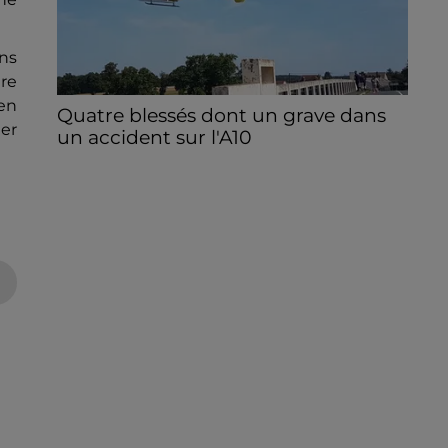
ans
ire
éen
Quatre blessés dont un grave dans
ter
un accident sur l'A10
Le choc a eu lieu dans la matinée, vendredi
7 août à hauteur de Sainville en direction
d'Orléans.