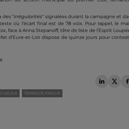
à des "
irrégularités
" signalées durant la campagne et d
exte où l’écart final est de 78 voix. Pour rappel, le ma
oix, face à Anna Stepanoff, tête de liste de l’Esprit Loup
fet d'Eure-et-Loir dispose de quinze jours pour contes
té
O LOCALE
TERRES DE PERCHE