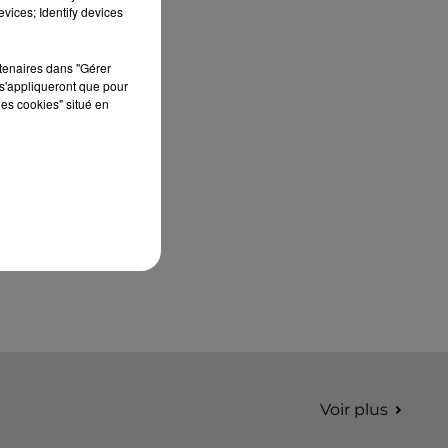
septembre 2026 au Château de Courtalain,
vices; Identify devices
Philippe Palmieri, président...
rtenaires dans "Gérer
s'appliqueront que pour
les cookies" situé en
Voir plus