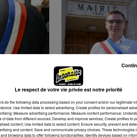
Contin
RS APRÈS
🔊 À 19 ANS, IL DÉCROCH
ON DU MAIRE DE
L’ÉCHARPE : LE « PLUS
RVILLE
JEUNE MAIRE DE...
Le respect de votre vie privée est notre priorité
ers
do the following data processing based on your consent and/or our legitimate int
device; Use limited data to select advertising; Create profiles for personalised adver
vertising; Measure advertising performance; Measure content performance; Unders
ns of data from different sources; Develop and improve services; Create profiles to 
alised content; Use limited data to select content; Ensure security, prevent and detect
ertising and content; Save and communicate privacy choices. These technologies
and browsing data to offer following functionalities: Identify devices based on infor