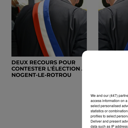
DEUX RECOURS POUR
UN RECOU
CONTESTER L'ÉLECTION À
L'ÉLECTI
NOGENT-LE-ROTROU
FRANCOU
We and
our (447) partn
access information on a 
select personalised ad
statistics or combinatio
profiles to select person
Deliver and present adv
data such as IP address 