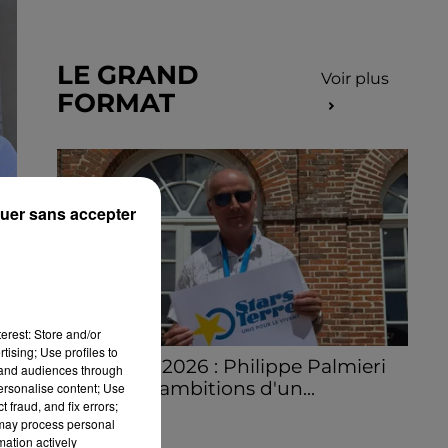
LE GRAND
Voir plus
FORMAT
uer sans accepter
E
erest: Store and/or
tising; Use profiles to
Stars'Terre 2026 : Philippe Palmieri
tand audiences through
dévoile les ambitions d'un...
personalise content; Use
 fraud, and fix errors;
À quelques semaines de la première
 may process personal
édition de Stars'Terre, organisée du 18 au 20
mation actively