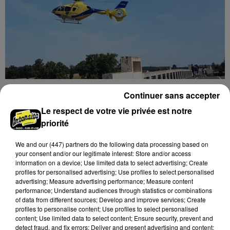
Quatre blessés dont un grave dans un
Continuer sans accepter
accident sur l'A10
Le respect de votre vie privée est notre
Le choc a eu lieu dans la matinée, vendredi 7 août à
priorité
hauteur de Sainville en direction d'Orléans.
We and
our (447) partners
do the following data processing based on
A LA UNE
your consent and/or our legitimate interest: Store and/or access
Voir plus
information on a device; Use limited data to select advertising; Create
profiles for personalised advertising; Use profiles to select personalised
advertising; Measure advertising performance; Measure content
performance; Understand audiences through statistics or combinations
of data from different sources; Develop and improve services; Create
profiles to personalise content; Use profiles to select personalised
content; Use limited data to select content; Ensure security, prevent and
detect fraud, and fix errors; Deliver and present advertising and content;