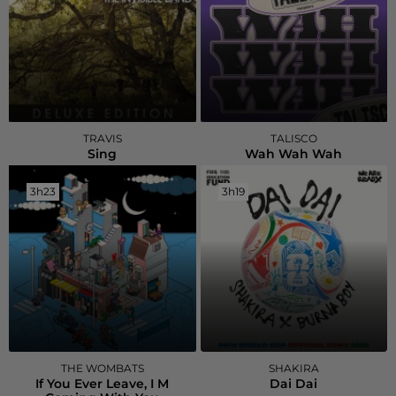
TRAVIS
TALISCO
Sing
Wah Wah Wah
3h23
3h23
3h19
3h19
THE WOMBATS
SHAKIRA
If You Ever Leave, I M
Dai Dai