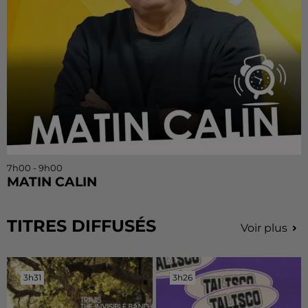
7h00 - 9h00
MATIN CALIN
TITRES DIFFUSÉS
Voir plus
3h31
3h31
3h26
3h26