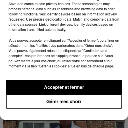
Save and communicate privacy choices. These technologies may
process personal data such as IP address and browsing data to offer
following functionalities: Identify devices based on information actively
requested; Use precise geolocation data; Match and combine data from
other data sources; Link different devices; Identify devices based on
information transmitted automatically.
Vous pouvez accepter en cliquant sur "Accepter et fermer", ou affiner en
Quatre blessés dont un grave dans un
sélectionnant les finalités et/ou partenaires dans "Gérer mes choix".
Vous pouvez également refuser en cliquant sur "Continuer sans
accident sur l'A10
accepter". Vos préférences ne s'appliqueront que pour ce site. Vous
Le choc a eu lieu dans la matinée, vendredi 7 août à
pouvez mettre à jour vos choix, ou retirer votre consentement à tout
hauteur de Sainville en direction d'Orléans.
moment via le lien "Gérer les cookies" situé en bas de chaque page.
LE GRAND FORMAT
Voir plus
Accepter et fermer
Gérer mes choix