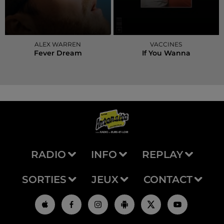
ALEX WARREN
VACCINES
Fever Dream
If You Wanna
RADIO
INFO
REPLAY
SORTIES
JEUX
CONTACT