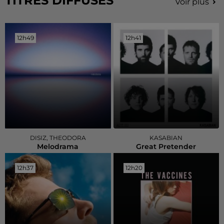
TITRES DIFFUSÉS
Voir plus
12h49
12h49
12h41
12h41
DISIZ, THEODORA
KASABIAN
Melodrama
Great Pretender
12h37
12h37
12h20
12h20