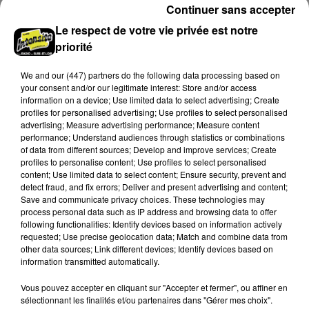
Continuer sans accepter
Le respect de votre vie privée est notre
priorité
We and
our (447) partners
do the following data processing based on
your consent and/or our legitimate interest: Store and/or access
information on a device; Use limited data to select advertising; Create
profiles for personalised advertising; Use profiles to select personalised
advertising; Measure advertising performance; Measure content
performance; Understand audiences through statistics or combinations
of data from different sources; Develop and improve services; Create
profiles to personalise content; Use profiles to select personalised
content; Use limited data to select content; Ensure security, prevent and
detect fraud, and fix errors; Deliver and present advertising and content;
Quatre blessés dont un grave dans un
Save and communicate privacy choices. These technologies may
accident sur l'A10
process personal data such as IP address and browsing data to offer
Le choc a eu lieu dans la matinée, vendredi 7 août à
following functionalities: Identify devices based on information actively
requested; Use precise geolocation data; Match and combine data from
hauteur de Sainville en direction d'Orléans.
other data sources; Link different devices; Identify devices based on
information transmitted automatically.
LE GRAND FORMAT
Voir plus
Vous pouvez accepter en cliquant sur "Accepter et fermer", ou affiner en
sélectionnant les finalités et/ou partenaires dans "Gérer mes choix".