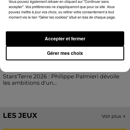
Vous pouvez également refuser en cliquant sur "Continuer sans
accepter". Vos préférences ne s'appliqueront que pour ce site. Vous
pouvez mettre à jour vos choix, ou retirer votre consentement à tout
moment via le lien "Gérer les cookies" situé en bas de chaque page.
Accepter et fermer
Gérer mes choix
Stars'Terre 2026 : Philippe Palmieri dévoile
les ambitions d'un...
À quelques semaines de la première édition de
Stars'Terre, organisée du 18 au 20 septembre 2026 au
Château de Courtalain, Philippe Palmieri, président...
LES JEUX
Voir plus