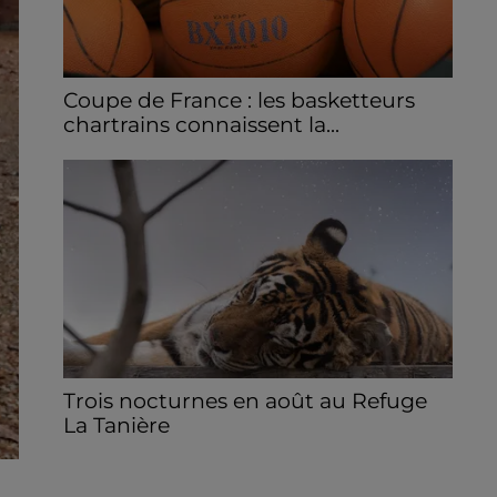
Coupe de France : les basketteurs
chartrains connaissent la...
Le C'CMBM affrontera un autre club de la
région Centre à l'occasion des 32es de finale
de la Coupe de France.
Trois nocturnes en août au Refuge
La Tanière
Les visiteurs peuvent en profiter jusqu'à
22h00 les samedi 8, 15 et 29 août.