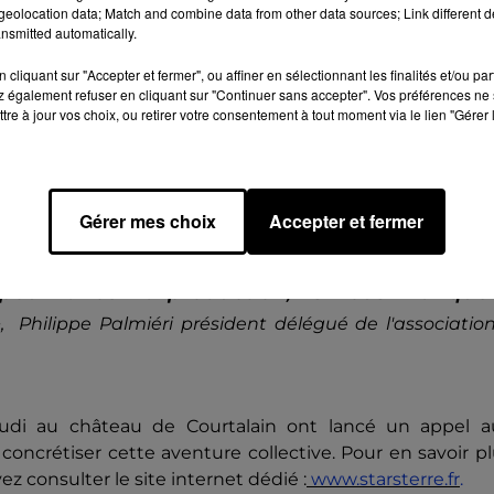
eolocation data; Match and combine data from other data sources; Link different de
nsmitted automatically.
cliquant sur "Accepter et fermer", ou affiner en sélectionnant les finalités et/ou pa
 également refuser en cliquant sur "Continuer sans accepter". Vos préférences ne 
bre 2025 au château de Courtalain © Radio Intensité
tre à jour vos choix, ou retirer votre consentement à tout moment via le lien "Gérer 
 euros et 1 million d'euros selon les organisateurs q
vénement à l'occasion de la première édition.
Gérer mes choix
Accepter et fermer
 pour lancer la production, ils nous manque
»
, Philippe Palmiéri président délégué de l'associatio
jeudi au château de Courtalain ont lancé un appel a
 concrétiser cette aventure collective. Pour en savoir p
vez consulter le site internet dédié :
www.starsterre.fr
.