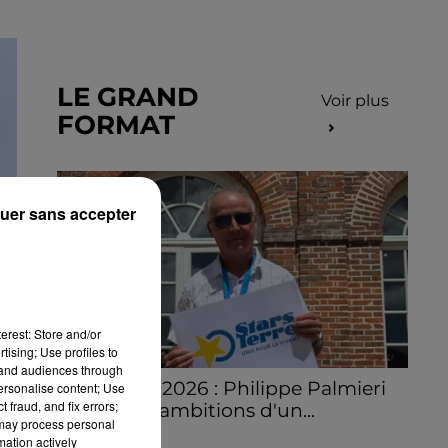
LE GRAND
Voir plus
FORMAT
uer sans accepter
erest: Store and/or
tising; Use profiles to
tand audiences through
Stars'Terre 2026 : Philippe Palmieri
personalise content; Use
 fraud, and fix errors;
dévoile les ambitions d'un...
 may process personal
À quelques semaines de la première
mation actively