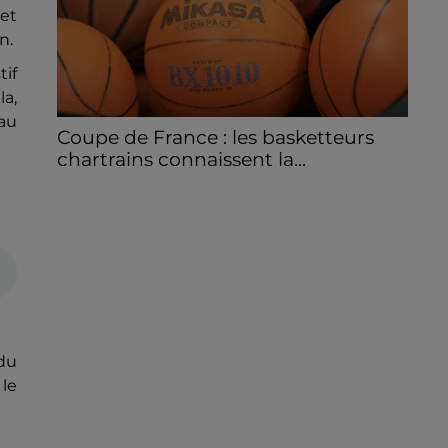
 et
n.
tif
la,
au
Coupe de France : les basketteurs
chartrains connaissent la...
Le C'CMBM affrontera un autre club de la
région Centre à l'occasion des 32es de finale
de la Coupe de France.
 du
 le