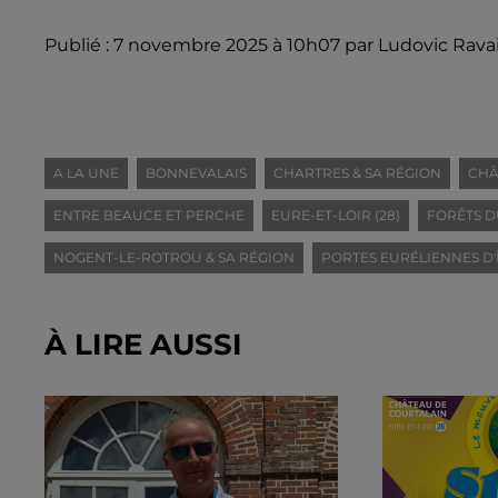
Publié : 7 novembre 2025 à 10h07 par Ludovic Ravai
A LA UNE
BONNEVALAIS
CHARTRES & SA RÉGION
CHÂ
ENTRE BEAUCE ET PERCHE
EURE-ET-LOIR (28)
FORÊTS D
NOGENT-LE-ROTROU & SA RÉGION
PORTES EURÉLIENNES D'
À LIRE AUSSI