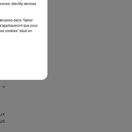
édition de Stars'Terre, organisée du 18 au 20
vices; Identify devices
septembre 2026 au Château de Courtalain,
Philippe Palmieri, président...
rtenaires dans "Gérer
s'appliqueront que pour
les cookies" situé en
ui
nt
n «
ux
lus