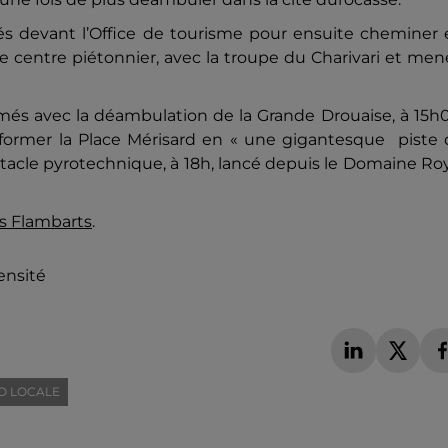
és devant l’Office de tourisme pour ensuite cheminer 
e centre piétonnier, avec la troupe du Charivari et me
és avec la déambulation de la Grande Drouaise, à 15h0
sformer la Place Mérisard en « une gigantesque piste 
pectacle pyrotechnique, à 18h, lancé depuis le Domaine Ro
es Flambarts
.
ensité
O LOCALE