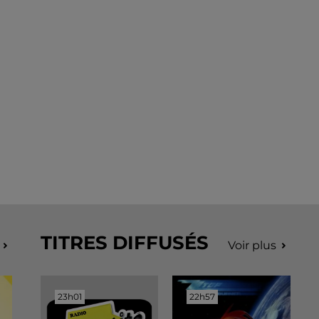
TITRES DIFFUSÉS
Voir plus
23h01
23h01
22h57
22h57