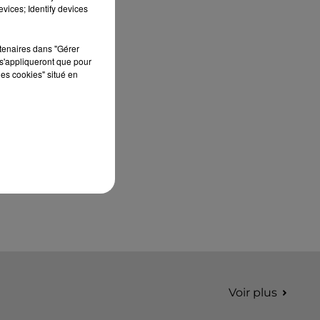
septembre 2026 au Château de Courtalain,
vices; Identify devices
Philippe Palmieri, président...
rtenaires dans "Gérer
s'appliqueront que pour
les cookies" situé en
Voir plus