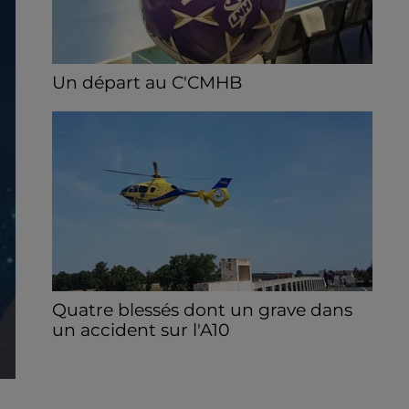
Un départ au C'CMHB
Le club chartrain a officialisé, vendredi 7
août, le départ de Guilherme Borges.
Quatre blessés dont un grave dans
un accident sur l'A10
Le choc a eu lieu dans la matinée, vendredi
7 août à hauteur de Sainville en direction
d'Orléans.