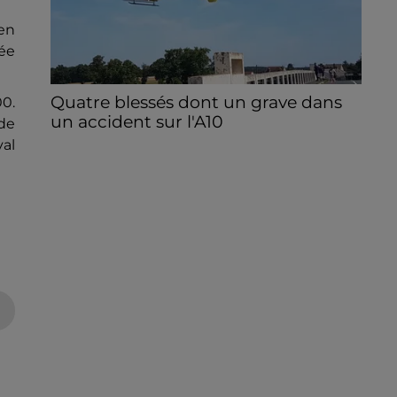
en
née
Quatre blessés dont un grave dans
0.
un accident sur l'A10
de
Le choc a eu lieu dans la matinée, vendredi
yal
7 août à hauteur de Sainville en direction
d'Orléans.