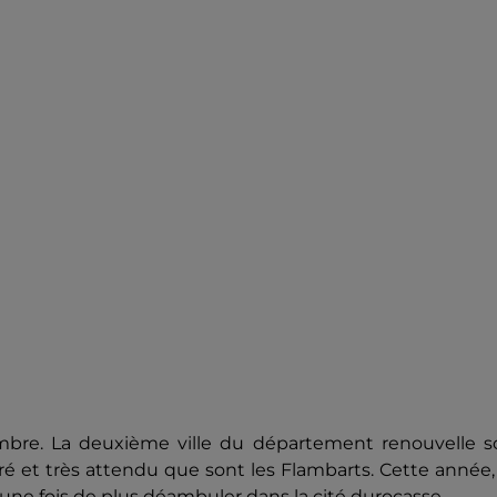
mbre. La deuxième ville du département renouvelle s
ré et très attendu que sont les Flambarts. Cette année,
une fois de plus déambuler dans la cité durocasse.