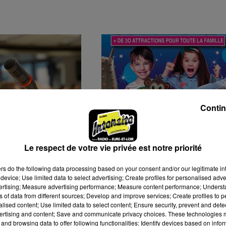
Contin
MUNALITÉS :
LE PARC FUN LOISIRS
Le respect de votre vie privée est notre priorité
ELLE ÉTAPE
REVIENT À DREUX
S MUNICIPALES
PENDANT QUATRE JOU
ers
do the following data processing based on your consent and/or our legitimate int
device; Use limited data to select advertising; Create profiles for personalised adver
vertising; Measure advertising performance; Measure content performance; Unders
ns of data from different sources; Develop and improve services; Create profiles to 
alised content; Use limited data to select content; Ensure security, prevent and detect
ertising and content; Save and communicate privacy choices. These technologies
and browsing data to offer following functionalities: Identify devices based on infor