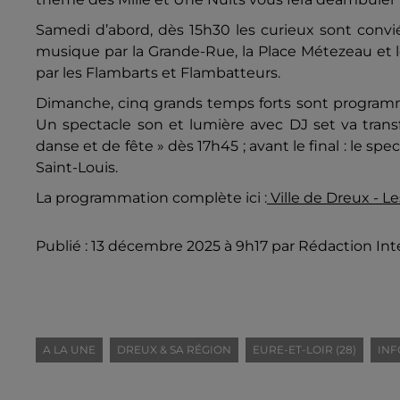
Samedi d’abord, dès 15h30 les curieux sont convi
musique par la Grande-Rue, la Place Métezeau et l
par les Flambarts et Flambatteurs.
Dimanche, cinq grands temps forts sont programm
Un spectacle son et lumière avec DJ set va tran
danse et de fête » dès 17h45 ; avant le final : le s
Saint-Louis.
La programmation complète ici :
Ville de Dreux - L
Publié : 13 décembre 2025 à 9h17 par Rédaction Int
A LA UNE
DREUX & SA RÉGION
EURE-ET-LOIR (28)
INF