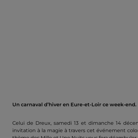
Un carnaval d’hiver en Eure-et-Loir ce week-end.
Celui de Dreux, samedi 13 et dimanche 14 déce
invitation à la magie à travers cet événement colo
thème des Mille et Une Nuits vous fera déambuler 