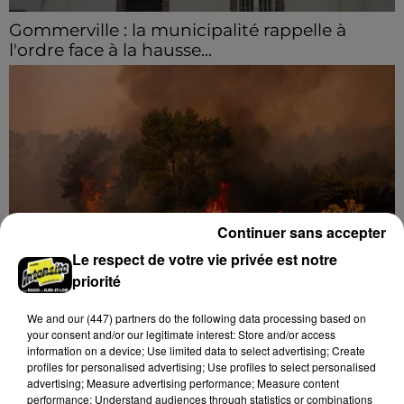
Gommerville : la municipalité rappelle à
l'ordre face à la hausse...
Incrustation de déchets, déjections sur les sites
symboliques et temps communal gaspillé : face à la
hausse des incivilités, la mairie de Gommerville
hausse...
Continuer sans accepter
Le respect de votre vie privée est notre
priorité
Loir-et-Cher : un pyromane interpellé grâce
We and
our (447) partners
do the following data processing based on
au sang-froid des...
your consent and/or our legitimate interest: Store and/or access
Samedi 25 juillet, plus d'une dizaine de feux de
information on a device; Use limited data to select advertising; Create
champs et de sous-bois ont été déclenchés dans le
profiles for personalised advertising; Use profiles to select personalised
advertising; Measure advertising performance; Measure content
secteur de Fontaine-les-Côteaux, Montoire et Lunay.
performance; Understand audiences through statistics or combinations