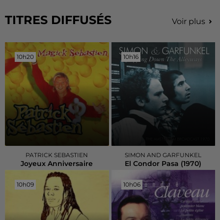
TITRES DIFFUSÉS
Voir plus
10h20
10h20
10h16
10h16
PATRICK SEBASTIEN
SIMON AND GARFUNKEL
Joyeux Anniversaire
El Condor Pasa (1970)
10h09
10h09
10h06
10h06