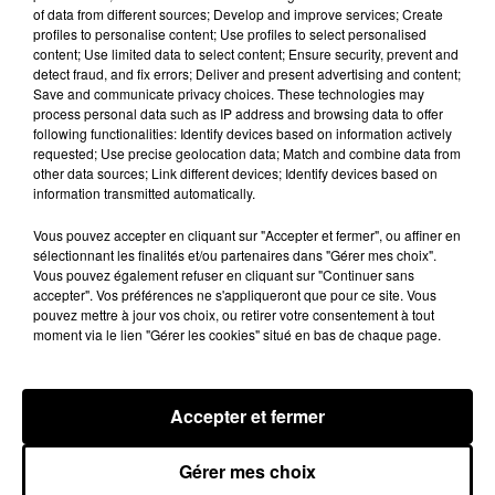
Grâce...
A LA UNE
of data from different sources; Develop and improve services; Create
Voir plus
profiles to personalise content; Use profiles to select personalised
content; Use limited data to select content; Ensure security, prevent and
detect fraud, and fix errors; Deliver and present advertising and content;
Save and communicate privacy choices. These technologies may
process personal data such as IP address and browsing data to offer
following functionalities: Identify devices based on information actively
requested; Use precise geolocation data; Match and combine data from
other data sources; Link different devices; Identify devices based on
information transmitted automatically.
Vous pouvez accepter en cliquant sur "Accepter et fermer", ou affiner en
sélectionnant les finalités et/ou partenaires dans "Gérer mes choix".
Vous pouvez également refuser en cliquant sur "Continuer sans
accepter". Vos préférences ne s'appliqueront que pour ce site. Vous
pouvez mettre à jour vos choix, ou retirer votre consentement à tout
moment via le lien "Gérer les cookies" situé en bas de chaque page.
Loir-et-Cher : un pyromane interpellé grâce
au sang-froid des...
Samedi 25 juillet, plus d'une dizaine de feux de
Accepter et fermer
champs et de sous-bois ont été déclenchés dans le
secteur de Fontaine-les-Côteaux, Montoire et Lunay.
Gérer mes choix
Grâce...
LE GRAND FORMAT
Voir plus