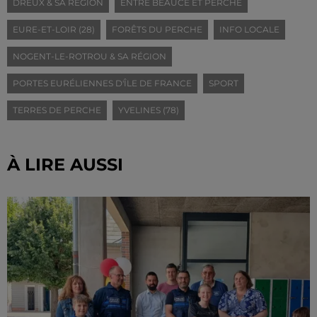
DREUX & SA RÉGION
ENTRE BEAUCE ET PERCHE
EURE-ET-LOIR (28)
FORÊTS DU PERCHE
INFO LOCALE
NOGENT-LE-ROTROU & SA RÉGION
PORTES EURÉLIENNES D'ÎLE DE FRANCE
SPORT
TERRES DE PERCHE
YVELINES (78)
À LIRE AUSSI