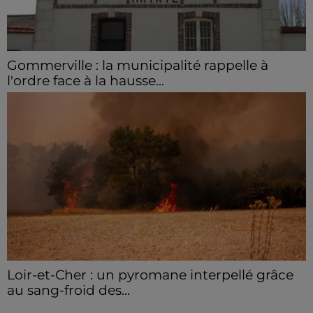
Gommerville : la municipalité rappelle à
l'ordre face à la hausse...
Incrustation de déchets, déjections sur les sites
symboliques et temps communal gaspillé : face à la
hausse des incivilités, la mairie de Gommerville
hausse...
Loir-et-Cher : un pyromane interpellé grâce
au sang-froid des...
Samedi 25 juillet, plus d'une dizaine de feux de