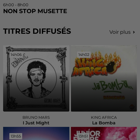
6h00 - 8h00
NON STOP MUSETTE
TITRES DIFFUSÉS
Voir plus
14h06
14h06
14h02
14h02
BRUNO MARS
KING AFRICA
I Just Might
La Bomba
13h55
13h55
13h51
13h51