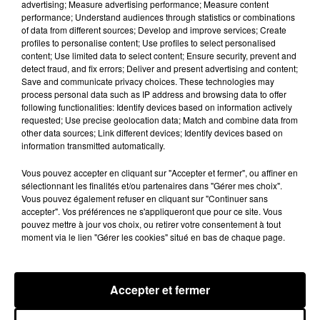
advertising; Measure advertising performance; Measure content
Château de Courtalain, Philippe Palmieri, président...
performance; Understand audiences through statistics or combinations
of data from different sources; Develop and improve services; Create
LES JEUX
Voir plus
profiles to personalise content; Use profiles to select personalised
content; Use limited data to select content; Ensure security, prevent and
detect fraud, and fix errors; Deliver and present advertising and content;
Save and communicate privacy choices. These technologies may
process personal data such as IP address and browsing data to offer
following functionalities: Identify devices based on information actively
requested; Use precise geolocation data; Match and combine data from
other data sources; Link different devices; Identify devices based on
information transmitted automatically.
Vous pouvez accepter en cliquant sur "Accepter et fermer", ou affiner en
sélectionnant les finalités et/ou partenaires dans "Gérer mes choix".
Vous pouvez également refuser en cliquant sur "Continuer sans
accepter". Vos préférences ne s'appliqueront que pour ce site. Vous
pouvez mettre à jour vos choix, ou retirer votre consentement à tout
moment via le lien "Gérer les cookies" situé en bas de chaque page.
Accepter et fermer
LES VACANCES PASSENT VITE... LES