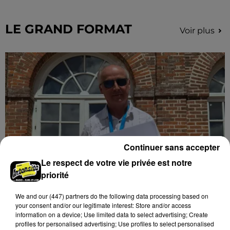
secteur de Fontaine-les-Côteaux, Montoire et Lunay.
Grâce...
LE GRAND FORMAT
Voir plus
Continuer sans accepter
Le respect de votre vie privée est notre
priorité
Stars'Terre 2026 : Philippe Palmieri dévoile
We and
our (447) partners
do the following data processing based on
les ambitions d'un...
your consent and/or our legitimate interest: Store and/or access
À quelques semaines de la première édition de
information on a device; Use limited data to select advertising; Create
Stars'Terre, organisée du 18 au 20 septembre 2026 au
profiles for personalised advertising; Use profiles to select personalised